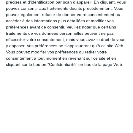
précises et d’identification par scan d'appareil. En cliquant, vous
pouvez consentir aux traitements décrits précédemment. Vous
Golden gold. Vol. 1
pouvez également refuser de donner votre consentement ou
Auteur :
Seita Horio
accéder à des informations plus détaillées et modifier vos
Éditeur :
le Lézard noir
préférences avant de consentir.
Veuillez noter que certains
La vie de Ruka Hayasaka bascule lorsqu'elle
traitements de vos données personnelles peuvent ne pas
découvre une statuette représentant
nécessiter votre consentement, mais vous avez le droit de vous
Fukunokami, un dieu qui apporterait argent et
y opposer. Vos préférences ne s'appliqueront qu’à ce site Web.
prospérité. ©Electre 2026
8,50 €
Vous pouvez modifier vos préférences ou retirer votre
Disponible chez l'éditeur
consentement à tout moment en revenant sur ce site et en
cliquant sur le bouton "Confidentialité" en bas de la page Web.
AJOUTER AU PANIER
Designs. Vol. 1
Auteur :
Daisuke Igarashi
Éditeur :
Noeve Grafx
Mi-humains, mi-animaux, les Humanized
Animals possèdent des capacités spécifiques
grâce au design de leurs gènes. Créés dans un
but mystérieux, ils pourraient faire partie d'un
plan pouvant influencer l'avenir de l'humanité.
©Electre 2026