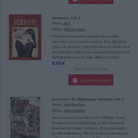
Vampeerz. Vol. 1
Auteur :
Akiri
Éditeur :
Editions Akata
A l'enterrement de sa grand-mère, Ichika
rencontre une jeune inconnue, Aria, et tombe
CHARGEMENT...
sous son charme. Cette dernière se révèle être
une vampire millénaire, auparavant amoureuse
de la grand-mère d'Ichika. ©Electre 2026
8,05 €
Disponible chez l'éditeur
AJOUTER AU PANIER
La sorcière du château aux chardons. Vol. 1
Auteur :
John Tarachine
Éditeur :
Editions Akata
Surnommée la Sorcière noire d'Albion, Marie
Blackwood vit à Edimbourg, où elle tient une
boutique de magie. Héritière d'une puissante
famille orthodoxe, elle est d'abord une femme