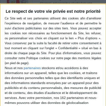
d'Aomori, est cuisinière à Kyoto dans une
maison de maiko. Chaque jour, elle apporte son
Le respect de votre vie privée est notre priorité
soutien aux apprenties geisha par ses plats et
son sourire. Elle a ainsi l'occasion de découvrir
le vrai visage de ces jeunes femmes, derrière le
fard blanc et les kimonos. ©Electre 2026
7,95 €
Indisponible
Le péché originel de Takopi. Vol. 1
Auteur :
Taizan 5
Éditeur :
Pika
Petit extraterrestre arrivé de la planète Happy
pour répandre la joie sur Terre, Takopi se donne
pour mission de rendre le sourire à Shizuka,
Nous et nos
partenaires
stockons et/ou accédons à des
une petite fille triste qui a été la première à lui
tendre la main. Mais il est loin d'imaginer la
informations sur un appareil, telles que les cookies, et traitons
noirceur de l'environnement dans lequel
des données personnelles telles que des identifiants uniques et
évolue l'écolière. ©Electre 2026
des informations standards envoyées par un appareil pour des
7,20 €
publicités et du contenu personnalisés, des mesures de publicité
Disponible chez l'éditeur
et de contenu, des études d'audience et le développement de
services.
Avec votre permission, nos 162 partenaires et nous-
AJOUTER AU PANIER
mêmes pouvons utiliser des données de géolocalisation