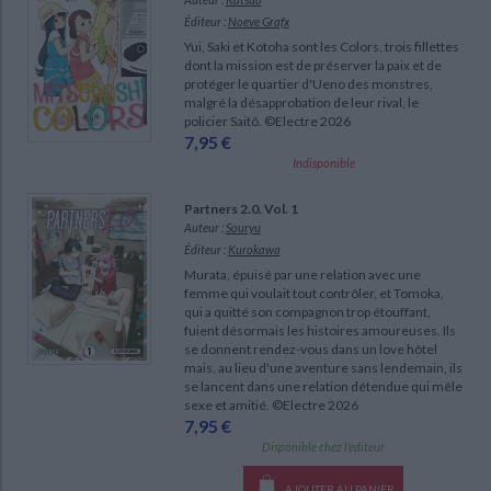
Ecologie - Environnement
Danse
Religions - Spiritualités
Éditeur :
Noeve Grafx
Bibliothèque de la Pléiade
Critique et histoire littéraire
Yui, Saki et Kotoha sont les Colors, trois fillettes
Histoire de France
Biographies historiques
Classiques scolaires
dont la mission est de préserver la paix et de
Littérature ancienne et médiévale
protéger le quartier d'Ueno des monstres,
Histoire - Généralités
Histoire des pays
malgré la désapprobation de leur rival, le
Littérature de voyage
Audio - Livres lus
policier Saitô. ©Electre 2026
Histoire ancienne
Géographie
7,95 €
Littérature en version originale
Humour
Indisponible
Culture scientifique
Partners 2.0. Vol. 1
Auteur :
Souryu
Éditeur :
Kurokawa
Murata, épuisé par une relation avec une
femme qui voulait tout contrôler, et Tomoka,
qui a quitté son compagnon trop étouffant,
fuient désormais les histoires amoureuses. Ils
se donnent rendez-vous dans un love hôtel
mais, au lieu d'une aventure sans lendemain, ils
se lancent dans une relation détendue qui mêle
sexe et amitié. ©Electre 2026
7,95 €
Disponible chez l'éditeur
AJOUTER AU PANIER