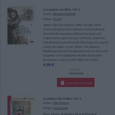
Les amants sacrifiés. Vol. 1
Auteur :
Masasumi Kakizaki
Éditeur :
Ki-oon
Japon, dans les années 1940. Yusaku, chef
d'une entreprise de commerce international,
cherche de nouveaux débouchés pour son
négoce alors que son pays se ferme. Il part en
Mandchourie, province de Chine passée sous la
coupe du Japon. A son retour, son épouse
Satoko perçoit un changement mais il refuse de
lui parler. Une adaptation du film de Kiyoshi
Kurosawa, sorti en 2020. ©Electre 2026
9,95 €
En stock *
*stock limité
AJOUTER AU PANIER
La maison des maiko. Vol. 1
Auteur :
Aiko Koyama
Éditeur :
Noeve Grafx
Kiyo, 16 ans, originaire de la préfecture