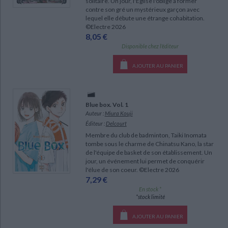
solitaire. Un jour, l'Eglise l'oblige à former
contre son gré un mystérieux garçon avec
lequel elle débute une étrange cohabitation.
©Electre 2026
8,05 €
Disponible chez l'éditeur
AJOUTER AU PANIER
Blue box. Vol. 1
Auteur :
Miura Kouji
Éditeur :
Delcourt
Membre du club de badminton, Taiki Inomata
tombe sous le charme de Chinatsu Kano, la star
de l'équipe de basket de son établissement. Un
jour, un événement lui permet de conquérir
l'élue de son coeur. ©Electre 2026
7,29 €
En stock *
*stock limité
AJOUTER AU PANIER