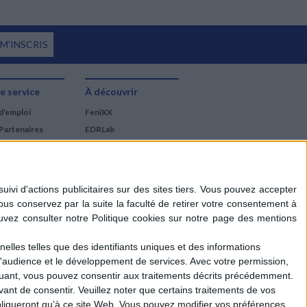
 M'INSCRIS
e service
À découvrir
d'emploi
FeniXX
Partenaires
EDRLab
RetroNews
BnF : portail des métiers
du livre
Cercle de la librairie
Les chèques cadeaux
Mollat
elles telles que des identifiants uniques et des informations
d'audience et le développement de services.
Avec votre permission,
iquant, vous pouvez consentir aux traitements décrits précédemment.
ant de consentir.
Veuillez noter que certains traitements de vos
liqueront qu’à ce site Web. Vous pouvez modifier vos préférences