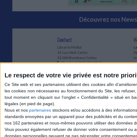
Découvrez nos Newsl
Contact
H
Librairie Mollat
La
15 rue Vital-Carles
Du
33 080 Bordeaux Cedex
l
Standard :
05 56 56 40 40
Jo
Service client mollat.com :
05 56 56 40
1e
83
* 
Le respect de votre vie privée est notre priori
Contactez-nous
à
Le
du
l
Jo
1
Nous et nos
partenaires
stockons et/ou accédons à des informations s
et
standards envoyées par un appareil pour des publicités et du conte
* 
nos 162 partenaires et nous-mêmes pouvons utiliser des données de g
1
Vous pouvez également refuser de donner votre consentement ou accé
Vo
données personnelles peuvent ne pas nécessiter votre consentement,