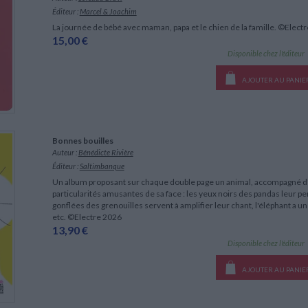
LITTÉRATURE DE VOYAGE
Dictionnaires Français
Histoire moderne
Relations et politiques
Éditeur :
Marcel & Joachim
internationales
Dictionnaires Bilingues
Récits des voyageurs et des
Histoire contemporaine
La journée de bébé avec maman, papa et le chien de la famille. ©Elect
explorateurs
Sécurité nationale - Défense
Langues universitaires -
15,00 €
BIOGRAPHIES HISTORIQUES
Dictionnaires et méthodes
Disponible chez l'éditeur
ECOLOGIE - ENVIRONNEMENT
Biographies historiques
Méthodes Langues Grand public
Ecologie
Français langues étrangères
HISTOIRE - GÉNÉRALITÉS
AJOUTER AU PANIE
Historiographie
Etudes historiques
Généalogie - Héraldique
Franc-maçonnerie
Bonnes bouilles
Auteur :
Bénédicte Rivière
Éditeur :
Saltimbanque
Un album proposant sur chaque double page un animal, accompagné d'un p
particularités amusantes de sa face : les yeux noirs des pandas leur p
gonflées des grenouilles servent à amplifier leur chant, l'éléphant a une
etc. ©Electre 2026
13,90 €
Disponible chez l'éditeur
AJOUTER AU PANIE