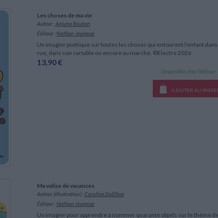
Les choses de ma vie
Auteur :
Anjuna Boutan
Éditeur :
Nathan Jeunesse
Un imagier poétique sur toutes les choses qui entourent l'enfant dans s
rue, dans son cartable ou encore au marché. ©Electre 2026
13,90 €
Disponible chez l'éditeur
AJOUTER AU PANIE
Ma valise de vacances
Auteur (illustrateur) :
Caroline Dall'Ava
Éditeur :
Nathan Jeunesse
Un imagier pour apprendre à nommer quarante objets sur le thème des