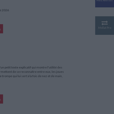
Mes Alertes
Antiquité
Mythologies
re 2026
GÉOGRAPHIE
Géographie - Démographie -
Territoire
Mollat Pro
R
CULTURE SCIENTIFIQUE
Essais scientifique
Astronomie
etit texte explicatif qui montre l'utilité des
ermettent de se reconnaître entre eux, les joues
 trompe qui lui sert à la fois de nez et de main,
R