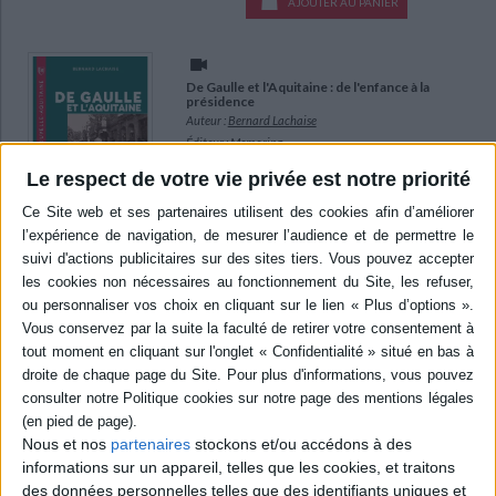
AJOUTER AU PANIER
De Gaulle et l'Aquitaine : de l'enfance à la
présidence
Auteur :
Bernard Lachaise
Éditeur :
Memoring
Né à Lille et scolarisé à Paris, Charles de Gaulle
Le respect de votre vie privée est notre priorité
entretient pourtant des liens avec l'Aquitaine
dès l'enfance, grâce aux séjours passés dans la
maison de vacances familiale en Dordogne.
L'auteur présente les différents événements
qui l'ont conduit dans cette région, à Bordeaux
lors la défaite française en 1940, en tant que
chef du RPF ou encore comme premier
président de la Ve République. ©El...
12,00 €
En stock *
*stock limité
AJOUTER AU PANIER
Nous et nos
partenaires
stockons et/ou accédons à des
informations sur un appareil, telles que les cookies, et traitons
André Chandernagor : un bâtisseur provincial,
des données personnelles telles que des identifiants uniques et