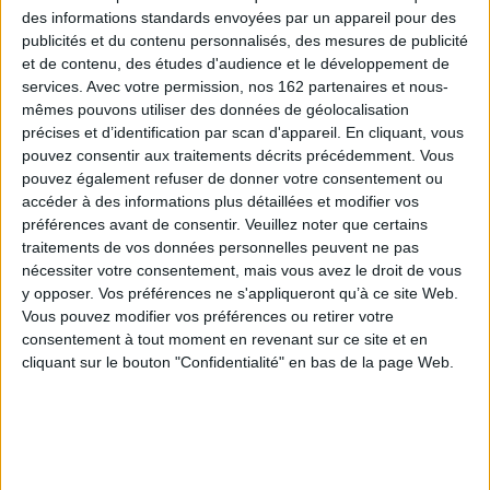
un regard ouvert sur le monde
des informations standards envoyées par un appareil pour des
Auteur :
Nathalie Dumas
publicités et du contenu personnalisés, des mesures de publicité
Éditeur :
Memoring
et de contenu, des études d'audience et le développement de
Originaire de la Vienne, A. Chandernagor
services.
Avec votre permission, nos 162 partenaires et nous-
entame sa carrière politique dans la Creuse
comme maire et devient député, président du
mêmes pouvons utiliser des données de géolocalisation
Conseil général du département et de la région
précises et d’identification par scan d'appareil. En cliquant, vous
Limousin. Membre de la SFIO, puis du PS, il est
pouvez consentir aux traitements décrits précédemment. Vous
nommé ministre délégué aux Affaires
pouvez également refuser de donner votre consentement ou
européennes par Pierre Mauroy sous la
présidence de François Mitterrand en 1981.
accéder à des informations plus détaillées et modifier vos
©Electre 2026
préférences avant de consentir.
Veuillez noter que certains
12,00 €
traitements de vos données personnelles peuvent ne pas
Expédié sous 10 à 15 j.
nécessiter votre consentement, mais vous avez le droit de vous
y opposer. Vos préférences ne s'appliqueront qu’à ce site Web.
AJOUTER AU PANIER
Vous pouvez modifier vos préférences ou retirer votre
consentement à tout moment en revenant sur ce site et en
cliquant sur le bouton "Confidentialité" en bas de la page Web.
Le chevalier de Borda : un officier savant au
siècle des Lumières
Auteur :
Gonzague Espinosa-Dassonneville
Éditeur :
Memoring
Une biographie du chevalier de Borda,
inventeur du cercle de réflexion et qui a apporté