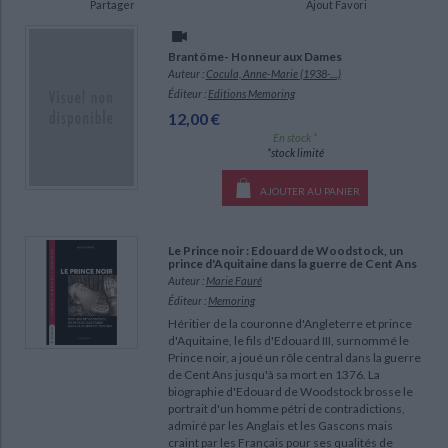
Partager
Ajout Favori
Ecologie - Environnement
Danse
Religions - Spiritualités
Bibliothèque de la Pléiade
Critique et histoire littéraire
Histoire de France
Biographies historiques
Brantöme- Honneur aux Dames
Classiques scolaires
Littérature ancienne et médiévale
Auteur :
Cocula, Anne-Marie (1938-....)
Histoire - Généralités
Histoire des pays
Éditeur :
Editions Memoring
Littérature de voyage
Audio - Livres lus
12,00 €
Histoire ancienne
Géographie
Littérature en version originale
Humour
En stock *
Culture scientifique
*stock limité
AJOUTER AU PANIER
Le Prince noir : Edouard de Woodstock, un
prince d'Aquitaine dans la guerre de Cent Ans
CHARGEMENT...
Auteur :
Marie Fauré
Éditeur :
Memoring
Héritier de la couronne d'Angleterre et prince
d'Aquitaine, le fils d'Edouard III, surnommé le
Prince noir, a joué un rôle central dans la guerre
de Cent Ans jusqu'à sa mort en 1376. La
biographie d'Edouard de Woodstock brosse le
portrait d'un homme pétri de contradictions,
admiré par les Anglais et les Gascons mais
craint par les Français pour ses qualités de