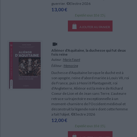
guerrier. ©Electre 2026
13,00 €
Expédié sous 10 à 15 j.
AJOUTER AU PANIER
Aliénor d'Aquitaine, la duchesse qui fut deux
fois reine
Auteur :
Marie Fauré
Éditeur :
Memoring
Duchesse d'Aquitaine lorsque le duché est à
son apogée, reine d'abord mariée à Louis VII, roi
de France, puis à Henri II Plantagenêt, roi
d'Angleterre, Aliénor est la mère de Richard
Coeur de Lion et de Jean sans Terre. L'auteure
retrace sa trajectoire exceptionnelle à un
moment-charnière de l'Occident médiéval et
déconstruit la légende noire dont cette femme
a fait l'objet. ©Electre 2026
12,00 €
Expédié sous 10 à 15 j.