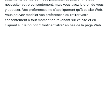
évoque le froid, la faim, les humiliations, ses
nécessiter votre consentement, mais vous avez le droit de vous
dix-huit mois passés dans les camps, mais aussi
y opposer. Vos préférences ne s'appliqueront qu’à ce site Web.
le retour, les nouvelles humiliations et son
Vous pouvez modifier vos préférences ou retirer votre
engagement pour la mémoire. Prix Babelio
consentement à tout moment en revenant sur ce site et en
2023 (non-fiction). ©Electre 2026
19,00 €
cliquant sur le bouton "Confidentialité" en bas de la page Web.
En stock *
*stock limité
AJOUTER AU PANIER
Découvrez nos Newsletters Mollat !
JE M'INSCRIS
Informations pratiques
Conditions d'utilisation du site
Qui sommes-nous
Mentions Légales