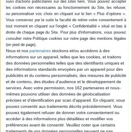
Hitler et Churchill : secrets de meneurs
d'hommes
Auteur :
Andrew Roberts
Éditeur :
Perrin
L'auteur dresse le portrait croisé de Churchill et
Hitler. Si certains suggèrent qu'il n'y a guère de
différences entre eux (leur expérience des
tranchées durant la Première Guerre
mondiale, leur patriotisme exacerbé, leur art de
mener les hommes, le pouvoir psychologique
Nous et nos
partenaires
stockons et/ou accédons à des
exercé sur les foules, etc.), il démontre que ces
informations sur un appareil, telles que les cookies, et traitons
comparaisons sont fallacieuses. ©Electre 2026
des données personnelles telles que des identifiants uniques et
23,00 €
des informations standards envoyées par un appareil pour des
Disponible chez l'éditeur
publicités et du contenu personnalisés, des mesures de publicité
et de contenu, des études d'audience et le développement de
AJOUTER AU PANIER
services.
Avec votre permission, nos 162 partenaires et nous-
mêmes pouvons utiliser des données de géolocalisation
Seul l'espoir apaise la douleur : récit
précises et d’identification par scan d'appareil. En cliquant, vous
Auteur :
Simone Veil
pouvez consentir aux traitements décrits précédemment. Vous
Éditeur :
Flammarion
pouvez également refuser de donner votre consentement ou
Transcription du témoignage que S. Veil a livré
accéder à des informations plus détaillées et modifier vos
en mai 2006 face à la caméra de l'INA. Elle y
préférences avant de consentir.
Veuillez noter que certains
raconte sa jeunesse niçoise puis la fin de
traitements de vos données personnelles peuvent ne pas
l'insouciance avec l'arrivée de la guerre. Elle