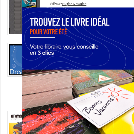
Ecologie - Environnement
Danse
Religions - Spiritualités
Éditeur :
Huginn & Muninn
Bibliothèque de la Pléiade
Critique et histoire littéraire
Histoire de la création de la console Nintendo
Histoire de France
Biographies historiques
et de ses jeux. ©Electre 2026
Classiques scolaires
Littérature ancienne et médiévale
CHARGEMENT...
39,95 €
Histoire - Généralités
Histoire des pays
Indisponible
Littérature de voyage
Audio - Livres lus
Histoire ancienne
Géographie
Littérature en version originale
Humour
Culture scientifique
La légende Dreamcast
Éditeur :
Pix'n Love
Illustrée de nombreuses images d'archives,
l'histoire de la console de jeux vidéo
développée par Sega, commercialisée entre
1998 et 2001. ©Electre 2026
39,90 €
Disponible chez l'éditeur
AJOUTER AU PANIER
L'histoire de la Nintendo 64 : la plus américaine
des consoles japonaises
Auteur :
Patrick Hellio
Éditeur :
Third éditions