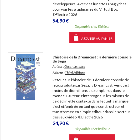
développeurs. Avec des lunettes anaglyphes
pour voir les graphismes du Virtual Boy.
©Electre 2026
54,90 €
Disponible chez l'éditeur
AJOUTER AU PANIER
L'histoire de la Dreamcast : la dernière console
de Sega
Auteur :
Oscar Lemaire
Éditeur :
Third éditions
Retour sur l'histoire de la dernière console de
jeux produite par Sega, la Dreamcast, vendue à
moins de dix millions d'exemplaires dans le
monde. L'auteur s'interroge sur les raisons de
ce déclin et le contexte dans lequel la marque
s'est effondrée en tant que constructeur et
transformée en simple éditeur dans le secteur
des jeux vidéo. ©Electre 2026
24,90 €
Disponible chez l'éditeur