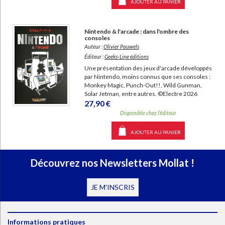
AJOUTER AU PANIER
Nintendo & l'arcade : dans l'ombre des
consoles
Auteur :
Olivier Pauwels
Éditeur :
Geeks-Line éditions
Une présentation des jeux d'arcade développés
par Nintendo, moins connus que ses consoles :
Monkey Magic, Punch-Out!!, Wild Gunman,
Solar Jetman, entre autres. ©Electre 2026
27,90 €
Disponible chez l'éditeur
AJOUTER AU PANIER
Découvrez nos Newsletters Mollat !
JE M'INSCRIS
Informations pratiques