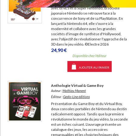
Après avoir dominé l'industrie du jeu vidéo
avec la NES et la Super Nintendo, la société
japonaise Nintendo se retrouve face à la
concurrence de Sony et de sa PlayStation. En
lançant la Nintendo 64, elle s'ouvre à la
modernité et collabore avec les grandes
sociétés d'image de synthèse d'Hollywood,
avec l'objectif de révolutionner l'approche de la
3D dans le jeu vidéo. ©Electre 2026
24,90 €
Disponible chez l'éditeur
AJOUTER AU PANIER
Anthologie Virtual & Game Boy
Auteur :
Mathieu Manent
Éditeur :
Geeks-Line éditions
Présentation du Game Boy et du Virtual Boy,
deux consoles portables de Nintendo au destin
radicalement opposé. Tandis que la première
révolutionne le monde du jeu vidéo, la seconde
est un échec cuisant. L'ouvrage présente un
catalogue des jeux, les accessoires
remarquables et les choix techniques des