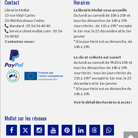
Contact
Horaires
Librairie Mollat
La librairie Mollat vous accueille
15 rue Vital-Carles
Du lundi au samedi de 10h à 20h et
33 080 Bordeaux Cedex
tous les dimanches de 14h à 19h
Standard :
05 56 56 40 40
Jours fériés : de 11h à 19h* excepté
Service client mollat.com :
05 56
le 1er mai, le 25 décembre et le 1er
56 40 83
janvier
Contactez-nous
* Si le jour férié est un dimanche, de
14h à 19h
Le clic et collecte est ouvert
du lundi au samedi de 9h30 à 20h et
tous les dimanches de 14h à 19h
Jour fériés : tous les jours fériés de
11h à 19h* excepté le 1er mai, le 25
décembre et le 1er janvier
* Si le jour férié est un dimanche de
14h à 19h
Voir le détail des horaires & accès
Mollat sur les réseaux