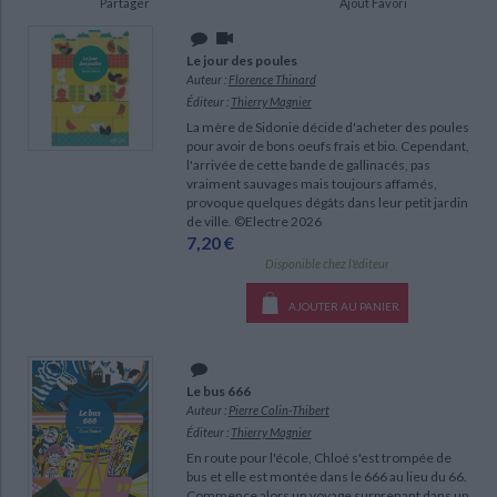
Partager
Ajout Favori
Ecologie - Environnement
Danse
Religions - Spiritualités
Bibliothèque de la Pléiade
Critique et histoire littéraire
Histoire de France
Biographies historiques
Le jour des poules
Classiques scolaires
Littérature ancienne et médiévale
Auteur :
Florence Thinard
Histoire - Généralités
Histoire des pays
Éditeur :
Thierry Magnier
Littérature de voyage
Audio - Livres lus
La mère de Sidonie décide d'acheter des poules
Histoire ancienne
Géographie
Littérature en version originale
pour avoir de bons oeufs frais et bio. Cependant,
Humour
l'arrivée de cette bande de gallinacés, pas
Culture scientifique
vraiment sauvages mais toujours affamés,
provoque quelques dégâts dans leur petit jardin
de ville. ©Electre 2026
7,20 €
CHARGEMENT...
Disponible chez l'éditeur
AJOUTER AU PANIER
Le bus 666
Auteur :
Pierre Colin-Thibert
Éditeur :
Thierry Magnier
En route pour l'école, Chloé s'est trompée de
bus et elle est montée dans le 666 au lieu du 66.
Commence alors un voyage surprenant dans un