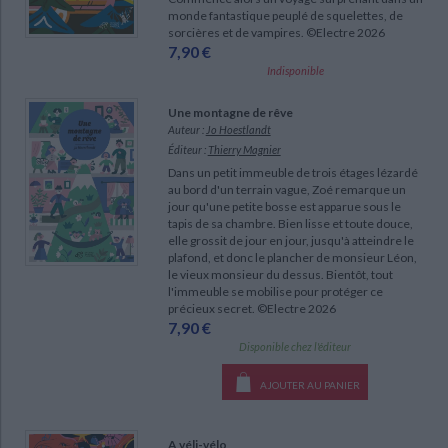
monde fantastique peuplé de squelettes, de
sorcières et de vampires. ©Electre 2026
7,90 €
Indisponible
Une montagne de rêve
Auteur :
Jo Hoestlandt
Éditeur :
Thierry Magnier
Dans un petit immeuble de trois étages lézardé
au bord d'un terrain vague, Zoé remarque un
jour qu'une petite bosse est apparue sous le
tapis de sa chambre. Bien lisse et toute douce,
elle grossit de jour en jour, jusqu'à atteindre le
plafond, et donc le plancher de monsieur Léon,
le vieux monsieur du dessus. Bientôt, tout
l'immeuble se mobilise pour protéger ce
précieux secret. ©Electre 2026
7,90 €
Disponible chez l'éditeur
AJOUTER AU PANIER
A véli-vélo