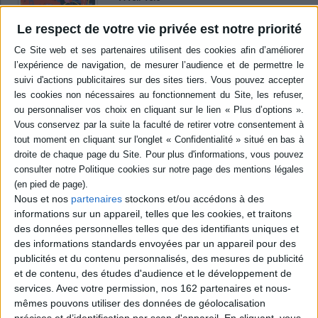
Auteur :
Frédéric Vinclère
Éditeur :
Thierry Magnier
Le respect de votre vie privée est notre priorité
Accompagnée par son père, Anna rejoint sa
classe de CM1-CM2 pour participer à une
randonnée de 33 kilomètres à vélo organisée
par Mme Pésemp, son enseignante. Entre les
chaînes qui déraillent, les pneus crevés, les
chiens méchants, les affamés et les pressés, la
journée ne s'avère pas de tout repos. ©Electre
2026
7,90 €
Disponible chez l'éditeur
AJOUTER AU PANIER
Nous et nos
partenaires
stockons et/ou accédons à des
informations sur un appareil, telles que les cookies, et traitons
des données personnelles telles que des identifiants uniques et
Les cousins Karlsson. Vol. 1. Espions et
fantômes
des informations standards envoyées par un appareil pour des
Auteur :
Katarina Mazetti
publicités et du contenu personnalisés, des mesures de publicité
Éditeur :
Thierry Magnier
et de contenu, des études d'audience et le développement de
Quatre cousins se retrouvent pour passer l'été
services.
Avec votre permission, nos 162 partenaires et nous-
sur une petite île, sous la bienveillante
mêmes pouvons utiliser des données de géolocalisation
surveillance de leur tante. Des vivres
précises et d’identification par scan d'appareil. En cliquant, vous