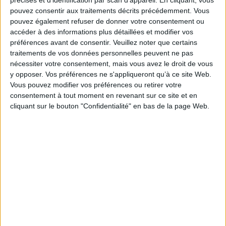
disparaissent de la cave de la maison et des
pouvez consentir aux traitements décrits précédemment. Vous
bruits étranges réveillent les cousins en pleine
nuit. Ils commencent à enquêter. ©Electre
pouvez également refuser de donner votre consentement ou
2026
accéder à des informations plus détaillées et modifier vos
7,90 €
préférences avant de consentir.
Veuillez noter que certains
Indisponible
traitements de vos données personnelles peuvent ne pas
nécessiter votre consentement, mais vous avez le droit de vous
Sam de Bergerac
y opposer. Vos préférences ne s'appliqueront qu’à ce site Web.
Auteur :
Sarah Turoche-Dromery
Vous pouvez modifier vos préférences ou retirer votre
Éditeur :
Thierry Magnier
consentement à tout moment en revenant sur ce site et en
Victor demande à Sam d'écrire une lettre
cliquant sur le bouton "Confidentialité" en bas de la page Web.
d'amour à sa place pour conquérir le coeur de
Julia. Mais le succès est tel que tous les garçons
le sollicitent pour d'autres missives. Les filles
de leur classe ne doivent pas découvrir la
supercherie. Prix Gulli du roman 2019.
©Electre 2026
12,90 €
Disponible chez l'éditeur
AJOUTER AU PANIER
Aïe love l'anglais