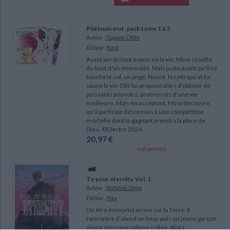
Platinum end : pack tome 1 à 3
Auteur :
Tsugumi Ohba
Éditeur :
Kazé
Ayant perdu tout espoir en la vie, Mirai se jette
du haut d'un immeuble. Mais juste avant qu'il ne
touche le sol, un ange, Nasse, le rattrape et lui
sauve la vie. Elle lui propose alors d'obtenir de
puissants pouvoirs, promesses d'une vie
meilleure. Mais en acceptant, Mirai découvre
qu'il participe désormais à une compétition
mortelle dont le gagnant prendra la place de
Dieu. ©Electre 2026
20,97 €
Indisponible
To your eternity. Vol. 1
Auteur :
Yoshitoki Oima
Éditeur :
Pika
Un être immortel arrive sur la Terre. Il
rencontre d'abord un loup, puis un jeune garçon
vivant dans une cabane isolée. Alors