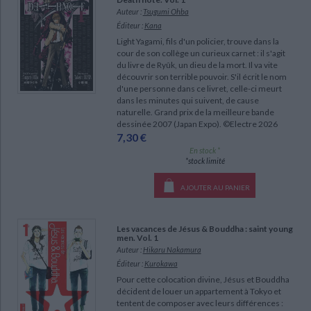
Ecologie - Environnement
Danse
Religions - Spiritualités
Auteur :
Tsugumi Ohba
Bibliothèque de la Pléiade
Critique et histoire littéraire
Éditeur :
Kana
Histoire de France
Biographies historiques
Classiques scolaires
Light Yagami, fils d'un policier, trouve dans la
Littérature ancienne et médiévale
cour de son collège un curieux carnet : il s'agit
Histoire - Généralités
Histoire des pays
du livre de Ryûk, un dieu de la mort. Il va vite
Littérature de voyage
Audio - Livres lus
découvrir son terrible pouvoir. S'il écrit le nom
Histoire ancienne
Géographie
d'une personne dans ce livret, celle-ci meurt
Littérature en version originale
Humour
dans les minutes qui suivent, de cause
Culture scientifique
naturelle. Grand prix de la meilleure bande
dessinée 2007 (Japan Expo). ©Electre 2026
7,30 €
En stock *
*stock limité
AJOUTER AU PANIER
Les vacances de Jésus & Bouddha : saint young
men. Vol. 1
Auteur :
Hikaru Nakamura
Éditeur :
Kurokawa
Pour cette colocation divine, Jésus et Bouddha
CHARGEMENT...
décident de louer un appartement à Tokyo et
tentent de composer avec leurs différences :