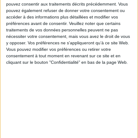
Platinum end
pouvez consentir aux traitements décrits précédemment. Vous
Auteur :
Tsugumi Ohba
pouvez également refuser de donner votre consentement ou
Éditeur :
Kazé
accéder à des informations plus détaillées et modifier vos
Ayant perdu tout espoir en la vie, Mirai se jette
préférences avant de consentir.
Veuillez noter que certains
du haut d'un immeuble. Mais juste avant qu'il ne
traitements de vos données personnelles peuvent ne pas
touche le sol, un ange, Nasse, le rattrape et lui
nécessiter votre consentement, mais vous avez le droit de vous
sauve la vie. Elle lui propose alors d'obtenir de
puissants pouvoirs, promesses d'une vie
y opposer. Vos préférences ne s'appliqueront qu’à ce site Web.
meilleure. Mais en acceptant, Mirai découvre
Vous pouvez modifier vos préférences ou retirer votre
qu'il participe désormais à une compétition
consentement à tout moment en revenant sur ce site et en
mortelle dont le gagnant prendra la place de
cliquant sur le bouton "Confidentialité" en bas de la page Web.
Dieu. ©Electre 2026
7,15 €
Indisponible
Hell's paradise. Vol. 1
Auteur :
Yûji Kaku
Éditeur :
Kazé
Gabimaru, puissant shinobi, est emprisonné en
attendant son exécution. Mais son initiation au
ninjutsu lui permet de résister à la torture et
aucun bourreau ne parvient à le tuer. Sagiri lui
rend visite et lui propose un marché : il sera
libéré à condition de se rendre sur l'île de
Sukhavati et d'en rapporter l'élixir d'immortalité.