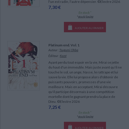
l'un est radin, l'autre dépensier. ©Electre 2026
7,30 €
En stock *
*stock limité
AJOUTER AU PANIER
Platinum end. Vol. 1
Auteur :
Tsugumi Ohba
Éditeur :
Kazé
Ayant perdu tout espoir en la vie, Mirai se jette
du haut d'un immeuble. Mais juste avant qu'il ne
touche le sol, un ange, Nasse, le rattrape et lui
sauve la vie. Elle lui propose alors d'obtenir de
puissants pouvoirs, promesses d'une vie
meilleure. Mais en acceptant, Mirai découvre
qu'il participe désormais à une compétition
mortelle dont le gagnant prendra la place de
Dieu. ©Electre 2026
7,25 €
En stock *
*stock limité
AJOUTER AU PANIER