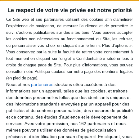
commence un voyage dans un monde
implacable. ©Electre 2026
Le respect de votre vie privée est notre priorité
7,20 €
En stock *
*stock limité
AJOUTER AU PANIER
Platinum end : starter pack
Auteur :
Tsugumi Ohba
Éditeur :
Kazé
Ayant perdu tout espoir en la vie, Mirai se jette
du haut d'un immeuble. Mais juste avant qu'il ne
Nous et nos
partenaires
stockons et/ou accédons à des
touche le sol, un ange, Nasse, le rattrape et lui
sauve la vie. Elle lui propose alors d'obtenir de
informations sur un appareil, telles que les cookies, et traitons
puissants pouvoirs, promesses d'une vie
des données personnelles telles que des identifiants uniques et
meilleure. Mais en acceptant, Mirai découvre
des informations standards envoyées par un appareil pour des
qu'il participe désormais à une compétition
publicités et du contenu personnalisés, des mesures de publicité
mortelle dont le gagnant prendra la place de
Dieu. ©Electre 2026
et de contenu, des études d'audience et le développement de
13,98 €
services.
Avec votre permission, nos 162 partenaires et nous-
Indisponible
mêmes pouvons utiliser des données de géolocalisation
précises et d’identification par scan d'appareil. En cliquant, vous