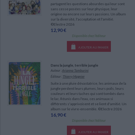
Ecologie - Environnement
Danse
Religions - Spiritualités
partagent les questions absurdes qui leur sont
Bibliothèque de la Pléiade
Critique et histoire littéraire
sans cesse posées sur leur physique, leur
Histoire de France
Biographies historiques
origine ou encore sur leurs passions. Un album
Classiques scolaires
Littérature ancienne et médiévale
CHARGEMENT...
sur la diversité, l'acceptation et l'amitié.
©Electre 2026
Histoire - Généralités
Histoire des pays
Littérature de voyage
Audio - Livres lus
12,90 €
Histoire ancienne
Géographie
Disponible chez l'éditeur
Littérature en version originale
Humour
Culture scientifique
AJOUTER AU PANIER
Dans la jungle, terrible jungle
Auteur :
Arianna Tamburini
Éditeur :
Thierry Magnier
Suite à une pluie dévastatrice, les animaux de la
jungle perdent leurs plumes, leurs poils, leurs
couleurs et leurs taches qui sont tombés dans
le lac. Réunis dans l'eau, ces animaux si
différents s'apprivoisent et se lient d'amitié. Un
album sur le vivre-ensemble. ©Electre 2026
16,90 €
Disponible chez l'éditeur
AJOUTER AU PANIER