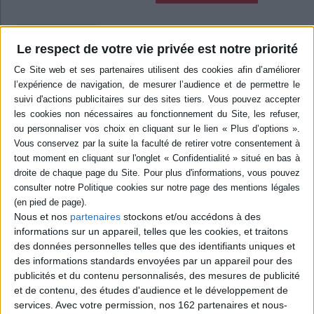
SuperLou
Le respect de votre vie privée est notre priorité
Auteur :
Stephanie Blake
Éditeur :
Ecole des loisirs
Alors que Lou souhaite emprunter le skate de
son ami Simon, Ferdinand intervient en lui
déclarant que ce n'est pas un jeu fait pour les
filles. Simon et Ferdinand se lancent dans un
duel acharné, tombent, se disputent et se
moquent. Pendant ce temps, Lou en profite
pour récupérer le skate de Simon et leur fait
une démonstration de son adresse. ©Electre
2026
13,00 €
En stock *
Nous et nos
partenaires
stockons et/ou accédons à des
*stock limité
informations sur un appareil, telles que les cookies, et traitons
des données personnelles telles que des identifiants uniques et
AJOUTER AU PANIER
des informations standards envoyées par un appareil pour des
publicités et du contenu personnalisés, des mesures de publicité
et de contenu, des études d'audience et le développement de
Le très grand câlin
Auteur :
Manon Fargetton
services.
Avec votre permission, nos 162 partenaires et nous-