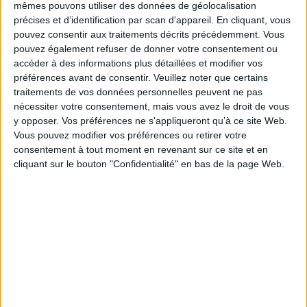
Éditeur :
Milan
mêmes pouvons utiliser des données de géolocalisation
Deux enfants se font un câlin. Ils sont bientôt
précises et d’identification par scan d'appareil. En cliquant, vous
rejoints par deux, cinq puis dix autres enfants.
pouvez consentir aux traitements décrits précédemment. Vous
Ils constituent un immense câlin qui s'envole
pouvez également refuser de donner votre consentement ou
pour rejoindre un enfant qui a lui aussi besoin
accéder à des informations plus détaillées et modifier vos
d'être cajolé. ©Electre 2026
12,90 €
préférences avant de consentir.
Veuillez noter que certains
Disponible chez l'éditeur
traitements de vos données personnelles peuvent ne pas
nécessiter votre consentement, mais vous avez le droit de vous
AJOUTER AU PANIER
y opposer. Vos préférences ne s'appliqueront qu’à ce site Web.
Vous pouvez modifier vos préférences ou retirer votre
consentement à tout moment en revenant sur ce site et en
Et pourquoi pas ?
cliquant sur le bouton "Confidentialité" en bas de la page Web.
Auteur :
Oriana Villalon
Éditeur :
Maison Lison
Un questionnement sur les limites du rêve, de
l'imaginaire et de la réalité dans la vie. ©Electre
2026
13,50 €
Indisponible
Une rue merveilleusement imparfaite
Auteur :
Nina Bruneau
Éditeur :
Maison Lison