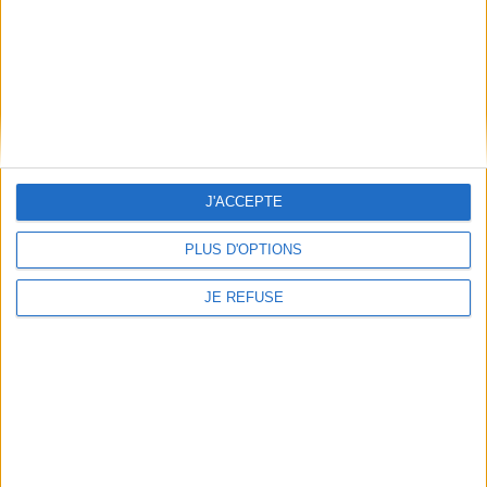
Frais de port & Livraison
Conditions Générales de Vente
À votre service
Offres d'emploi
Offres Partenaires
À découvrir
J'ACCEPTE
FeniXX
PLUS D'OPTIONS
EDRLab
RetroNews
JE REFUSE
BnF : portail des métiers du livre
Cercle de la librairie
Les chèques cadeaux Mollat
Contact
Horaires
Librairie Mollat
La librairie Mollat vous accueille
15 rue Vital-Carles
Du lundi au samedi de 10h à 20h et
33 080 Bordeaux Cedex
tous les dimanches de 14h à 19h