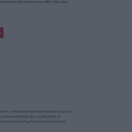
ment dans de nombreuses villes d'Europe.
R
d-père, un homme autoritaire qui tient sous son
a à peine le temps de s'acclimater à sa
nement. En tant qu'héritière fraîchement