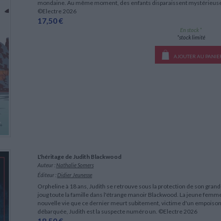
mondaine. Au même moment, des enfants disparaissent mystérieuse
©Electre 2026
17,50 €
En stock *
*stock limité
AJOUTER AU PANIE
L'héritage de Judith Blackwood
Auteur :
Nathalie Somers
Éditeur :
Didier Jeunesse
Orpheline à 18 ans, Judith se retrouve sous la protection de son gran
joug toute la famille dans l'étrange manoir Blackwood. La jeune femme 
nouvelle vie que ce dernier meurt subitement, victime d'un empoison
débarquée, Judith est la suspecte numéro un. ©Electre 2026
18,50 €