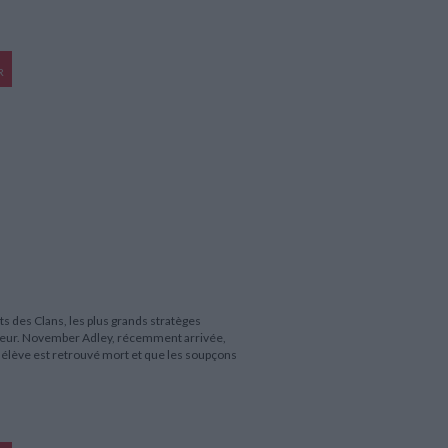
R
 des Clans, les plus grands stratèges
voleur. November Adley, récemment arrivée,
 élève est retrouvé mort et que les soupçons