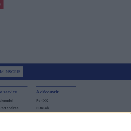
R
 M'INSCRIS
e service
À découvrir
d'emploi
FeniXX
Partenaires
EDRLab
RetroNews
BnF : portail des métiers
du livre