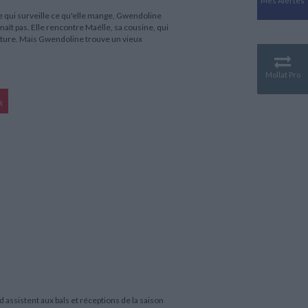
Mes Alertes
Antiquité
 qui surveille ce qu'elle mange, Gwendoline
Mythologies
naît pas. Elle rencontre Maëlle, sa cousine, qui
iculture. Mais Gwendoline trouve un vieux
GÉOGRAPHIE
Géographie - Démographie -
Territoire
Mollat Pro
CULTURE SCIENTIFIQUE
R
Essais scientifique
Astronomie
assistent aux bals et réceptions de la saison