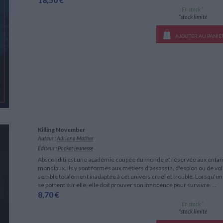
En stock *
*stock limité
AJOUTER AU PANIE
Killing November
Auteur :
Adriana Mather
Éditeur :
Pocket jeunesse
Absconditi est une académie coupée du monde et réservée aux enfants
mondiaux. Ils y sont formés aux métiers d'assassin, d'espion ou de 
semble totalement inadaptée à cet univers cruel et trouble. Lorsqu'un
se portent sur elle, elle doit prouver son innocence pour survivre. ...
8,70 €
En stock *
*stock limité