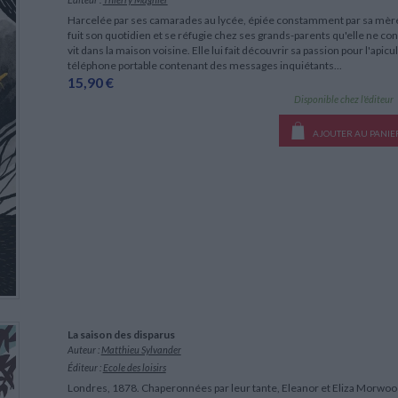
LITTÉRATURE DE VOYAGE
Dictionnaires Français
Histoire moderne
Relations et politiques
Harcelée par ses camarades au lycée, épiée constamment par sa mère
internationales
Dictionnaires Bilingues
Récits des voyageurs et des
Histoire contemporaine
fuit son quotidien et se réfugie chez ses grands-parents qu'elle ne con
explorateurs
Sécurité nationale - Défense
Langues universitaires -
vit dans la maison voisine. Elle lui fait découvrir sa passion pour l'ap
BIOGRAPHIES HISTORIQUES
Dictionnaires et méthodes
téléphone portable contenant des messages inquiétants...
ECOLOGIE - ENVIRONNEMENT
Biographies historiques
Méthodes Langues Grand public
15,90 €
Ecologie
Français langues étrangères
Disponible chez l'éditeur
HISTOIRE - GÉNÉRALITÉS
Historiographie
AJOUTER AU PANIE
Etudes historiques
Généalogie - Héraldique
Franc-maçonnerie
La saison des disparus
Auteur :
Matthieu Sylvander
Éditeur :
Ecole des loisirs
Londres, 1878. Chaperonnées par leur tante, Eleanor et Eliza Morwood 