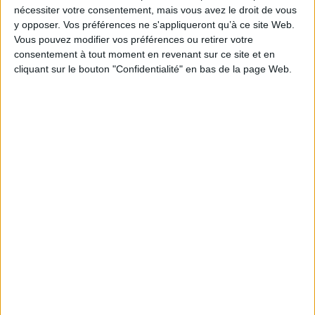
nécessiter votre consentement, mais vous avez le droit de vous
l'Univers. ©Electre 2026
18,00 €
y opposer. Vos préférences ne s'appliqueront qu’à ce site Web.
Vous pouvez modifier vos préférences ou retirer votre
Indisponible
consentement à tout moment en revenant sur ce site et en
Les cousins lémuriens
cliquant sur le bouton "Confidentialité" en bas de la page Web.
Auteur :
Philippe Ug
Éditeur :
Ed. des Grandes personnes
Alors que la saison des fruits touche à sa fin, un
maki catta se rend chez ses cousins lémuriens
pour trouver de quoi faire un festin. La quête se
poursuit de famille en famille, de décors en
décors. Un album pop-up avec en fin d'ouvrage
un cherche et trouve pour découvrir la faune et
la flore de la jungle. ©Electre 2026
28,50 €
Disponible chez l'éditeur
AJOUTER AU PANIER
Macaron et Canelé : tous aux jardins partagés !
Auteur :
Camille Piantanida