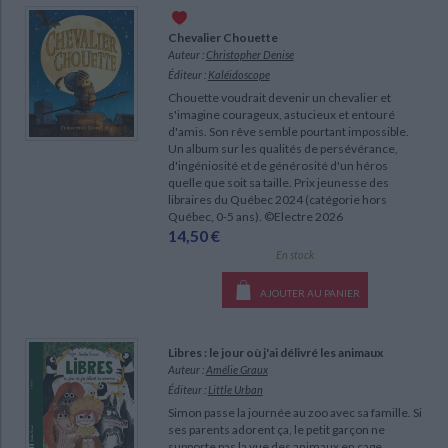
Ecologie - Environnement
Danse
Religions - Spiritualités
Bibliothèque de la Pléiade
Critique et histoire littéraire
Chevalier Chouette
Histoire de France
Biographies historiques
Auteur :
Christopher Denise
Classiques scolaires
Littérature ancienne et médiévale
Éditeur :
Kaléidoscope
Histoire - Généralités
Histoire des pays
Littérature de voyage
Audio - Livres lus
Chouette voudrait devenir un chevalier et
s'imagine courageux, astucieux et entouré
Histoire ancienne
Géographie
Littérature en version originale
d'amis. Son rêve semble pourtant impossible.
Humour
Un album sur les qualités de persévérance,
Culture scientifique
d'ingéniosité et de générosité d'un héros
quelle que soit sa taille. Prix jeunesse des
libraires du Québec 2024 (catégorie hors
Québec, 0-5 ans). ©Electre 2026
14,50 €
En stock
AJOUTER AU PANIER
Libres : le jour où j'ai délivré les animaux
CHARGEMENT...
Auteur :
Amélie Graux
Éditeur :
Little Urban
Simon passe la journée au zoo avec sa famille. Si
ses parents adorent ça, le petit garçon ne
supporte pas la vue des animaux en cage.