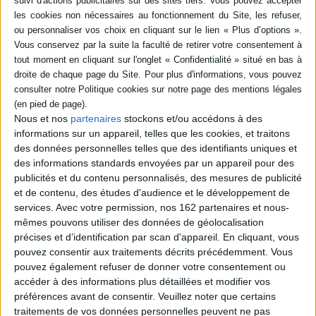
réinventent sous leurs yeux. ©Electre 2026
15,50 €
Disponible chez l'éditeur
AJOUTER AU PANIER
Le grand livre animé du vivant
Auteur :
Pascale Hédelin
Nous et nos
partenaires
stockons et/ou accédons à des
Éditeur :
Milan
informations sur un appareil, telles que les cookies, et traitons
Un album avec des pop-up, des volets, des
des données personnelles telles que des identifiants uniques et
tirettes et des pages à déplier pour découvrir la
des informations standards envoyées par un appareil pour des
biodiversité et les grands mécanismes du
publicités et du contenu personnalisés, des mesures de publicité
vivant. ©Electre 2026
et de contenu, des études d'audience et le développement de
22,90 €
services.
Avec votre permission, nos 162 partenaires et nous-
Indisponible
mêmes pouvons utiliser des données de géolocalisation
précises et d’identification par scan d'appareil. En cliquant, vous
Mon encyclopédie animée : 5-8 ans
Auteur :
Emmanuelle Kecir-Lepetit
pouvez consentir aux traitements décrits précédemment. Vous
Éditeur :
Gallimard-Jeunesse
pouvez également refuser de donner votre consentement ou
180 questions-réponses avec des volets à
accéder à des informations plus détaillées et modifier vos
soulever pour découvrir le corps humain, la
préférences avant de consentir.
Veuillez noter que certains
maison, la ville, la nature, les animaux, la Terre,
traitements de vos données personnelles peuvent ne pas
les sciences, le sport, l'histoire ou encore