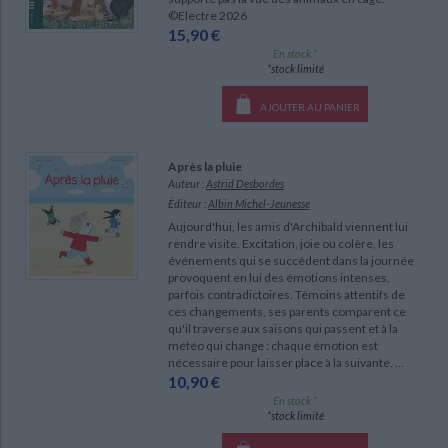
©Electre 2026
15,90 €
En stock *
*stock limité
AJOUTER AU PANIER
Après la pluie
Auteur :
Astrid Desbordes
Éditeur :
Albin Michel-Jeunesse
Aujourd'hui, les amis d'Archibald viennent lui
rendre visite. Excitation, joie ou colère, les
événements qui se succèdent dans la journée
provoquent en lui des émotions intenses,
parfois contradictoires. Témoins attentifs de
ces changements, ses parents comparent ce
qu'il traverse aux saisons qui passent et à la
météo qui change : chaque émotion est
nécessaire pour laisser place à la suivante. ...
10,90 €
En stock *
*stock limité