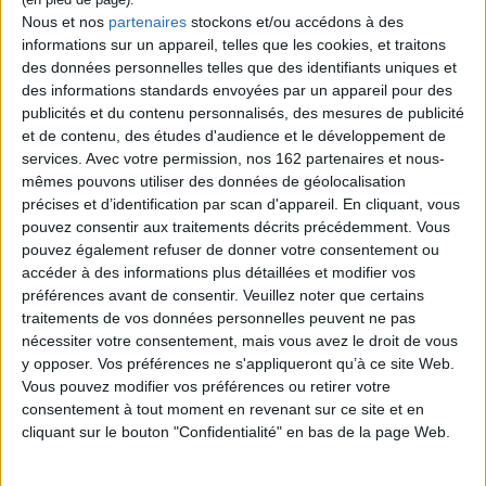
Ces héroïnes qui peuplent mes nuits : récit
Nous et nos
partenaires
stockons et/ou accédons à des
Auteur :
Mia Kankimäki
informations sur un appareil, telles que les cookies, et traitons
Éditeur :
Gallimard
des données personnelles telles que des identifiants uniques et
Entre carnet de voyage, lettres, biographies et
réflexions sur sa propre vie, l'auteure propose
des informations standards envoyées par un appareil pour des
un voyage onirique sur les traces de dix
publicités et du contenu personnalisés, des mesures de publicité
aventurières, artistes ou scientifiques qui l'ont
et de contenu, des études d'audience et le développement de
profondément marquée, parmi lesquelles
services.
Avec votre permission, nos 162 partenaires et nous-
Alexandra David-Néel, Karen Blixen ou encore
Nellie Bly. De l'Afrique du Sud au Japon en
mêmes pouvons utiliser des données de géolocalisation
passant par l'Italie, elle raconte la vie de ces
précises et d’identification par scan d'appareil. En cliquant, vous
femmes qui ont défié l'ordre étab...
pouvez consentir aux traitements décrits précédemment. Vous
11,20 €
pouvez également refuser de donner votre consentement ou
En stock *
accéder à des informations plus détaillées et modifier vos
*stock limité
préférences avant de consentir.
Veuillez noter que certains
traitements de vos données personnelles peuvent ne pas
AJOUTER AU PANIER
nécessiter votre consentement, mais vous avez le droit de vous
y opposer. Vos préférences ne s'appliqueront qu’à ce site Web.
Vous pouvez modifier vos préférences ou retirer votre
L'usure d'un monde : une traversée de l'Iran :
consentement à tout moment en revenant sur ce site et en
récit
cliquant sur le bouton "Confidentialité" en bas de la page Web.
Auteur :
François-Henri Désérable
Éditeur :
Gallimard
En novembre 2022, l'écrivain passe quarante