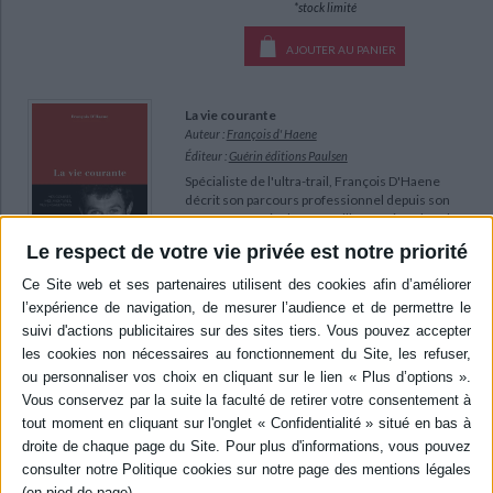
*stock limité
AJOUTER AU PANIER
La vie courante
Auteur :
François d' Haene
Éditeur :
Guérin éditions Paulsen
Spécialiste de l'ultra-trail, François D'Haene
décrit son parcours professionnel depuis son
enfance, au sein d'une famille sportive, dans la
région de Chambéry. Passionné par la course, il
Le respect de votre vie privée est notre priorité
participe à des compétitions internationales qui
le mènent des Alpes à l'île de La Réunion. Il
évoque l'importance de conserver un équilibre
entre la pratique sportive et sa vie personnelle
et familiale. ©Ele...
20,00 €
En stock *
*stock limité
AJOUTER AU PANIER