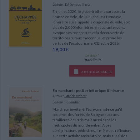
Éditeur :
Editions du Trésor
CHARGEMENT...
En juillet 2020, le globe-trotter a parcouru la
France en vélo, de Dunkerque à Hendaye,
itinéraire aussi appelé la diagonale du vide, soit
plus de 2.000 kilomètres en quarante jours. Il
évoque ses rencontres et la découverte de
territoires ruraux méconnus, et prône les
vertus de l'écotourisme. ©Electre 2026
19,00 €
En stock *
*stock limité
AJOUTER AU PANIER
En marchant : petite rhétorique itinérante
Auteur :
Patrick Tudoret
Éditeur :
Tallandier
Marcheur invétéré, l'écrivain note ce qu'il
observe, des forêts de Sologne aux rues
familières de Paris mais aussi dans les
métropoles du monde entier. A ces
pérégrinations pédestres, il mêle ses réflexions
sur cette activité ambulatoire, mais aussi des