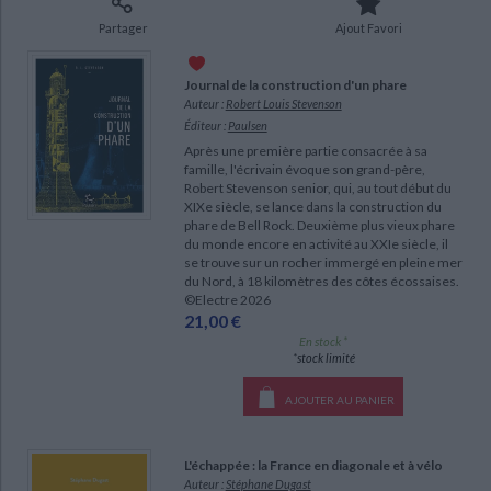
Ecologie - Environnement
Danse
Religions - Spiritualités
Bibliothèque de la Pléiade
Critique et histoire littéraire
Partager
Ajout Favori
Histoire de France
Biographies historiques
Classiques scolaires
Littérature ancienne et médiévale
Journal de la construction d'un phare
Histoire - Généralités
Histoire des pays
Littérature de voyage
Auteur :
Robert Louis Stevenson
Audio - Livres lus
Éditeur :
Paulsen
Histoire ancienne
Géographie
Littérature en version originale
Humour
Après une première partie consacrée à sa
Culture scientifique
famille, l'écrivain évoque son grand-père,
Robert Stevenson senior, qui, au tout début du
XIXe siècle, se lance dans la construction du
phare de Bell Rock. Deuxième plus vieux phare
du monde encore en activité au XXIe siècle, il
se trouve sur un rocher immergé en pleine mer
du Nord, à 18 kilomètres des côtes écossaises.
©Electre 2026
21,00 €
En stock *
*stock limité
AJOUTER AU PANIER
L'échappée : la France en diagonale et à vélo
Auteur :
Stéphane Dugast