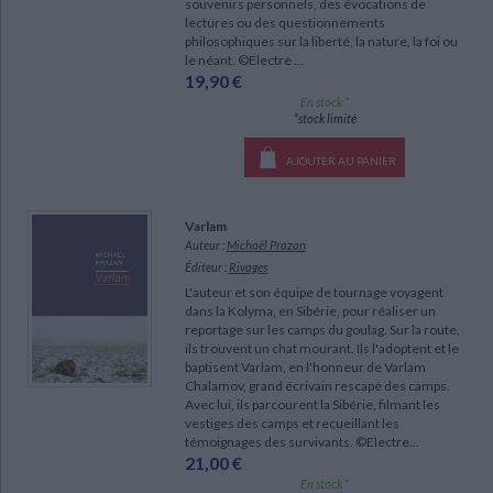
souvenirs personnels, des évocations de
lectures ou des questionnements
philosophiques sur la liberté, la nature, la foi ou
le néant. ©Electre ...
19,90 €
En stock *
*stock limité
AJOUTER AU PANIER
Varlam
Auteur :
Michaël Prazan
Éditeur :
Rivages
L'auteur et son équipe de tournage voyagent
dans la Kolyma, en Sibérie, pour réaliser un
reportage sur les camps du goulag. Sur la route,
ils trouvent un chat mourant. Ils l'adoptent et le
baptisent Varlam, en l'honneur de Varlam
Chalamov, grand écrivain rescapé des camps.
Avec lui, ils parcourent la Sibérie, filmant les
vestiges des camps et recueillant les
témoignages des survivants. ©Electre...
21,00 €
En stock *