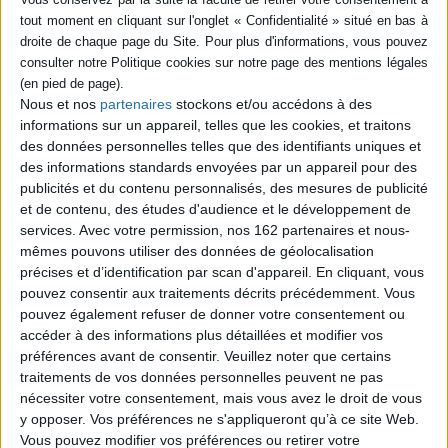
19,90 €
En stock *
*stock limité
AJOUTER AU PANIER
Nous et nos
partenaires
stockons et/ou accédons à des
informations sur un appareil, telles que les cookies, et traitons
des données personnelles telles que des identifiants uniques et
Coffret de jeux du Père Castor : 20 jeux
classiques pour toute la famille : jeu de l'oie,
des informations standards envoyées par un appareil pour des
sept familles, dame de pique...
publicités et du contenu personnalisés, des mesures de publicité
Auteur (illustrateur) :
Pierre Belvès
et de contenu, des études d'audience et le développement de
Éditeur :
Père Castor-Flammarion
services.
Avec votre permission, nos 162 partenaires et nous-
Vingt jeux de société classiques qui mettent en
mêmes pouvons utiliser des données de géolocalisation
scène les personnages emblématiques du
catalogue de la marque Père Castor : jeu de
précises et d’identification par scan d'appareil. En cliquant, vous
l'oie, bataille, solitaire, jeu des échelles et des
pouvez consentir aux traitements décrits précédemment. Vous
serpents, jeu des sept familles, etc. ©Electre
pouvez également refuser de donner votre consentement ou
2026
accéder à des informations plus détaillées et modifier vos
23,90 €
préférences avant de consentir.
Veuillez noter que certains
Disponible chez l'éditeur
traitements de vos données personnelles peuvent ne pas
nécessiter votre consentement, mais vous avez le droit de vous
AJOUTER AU PANIER
y opposer. Vos préférences ne s'appliqueront qu’à ce site Web.
Vous pouvez modifier vos préférences ou retirer votre