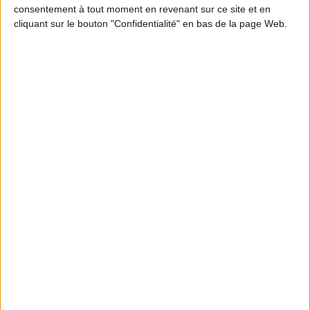
Découvrez nos Newsletters Mollat !
consentement à tout moment en revenant sur ce site et en
cliquant sur le bouton "Confidentialité" en bas de la page Web.
JE M'INSCRIS
Informations pratiques
Conditions d'utilisation du site
Qui sommes-nous
Mentions Légales
Frais de port & Livraison
Conditions Générales de Vente
À votre service
Offres d'emploi
Offres Partenaires
À découvrir
FeniXX