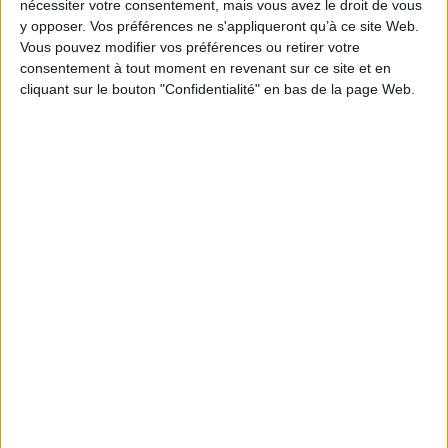
nécessiter votre consentement, mais vous avez le droit de vous
Trouillette s'inquiète de ne plus entendre de
bruit et se demande si leurs amis ne les
y opposer. Vos préférences ne s'appliqueront qu’à ce site Web.
auraient pas oubliés. ©Electre 2026
Vous pouvez modifier vos préférences ou retirer votre
13,50 €
consentement à tout moment en revenant sur ce site et en
En stock *
cliquant sur le bouton "Confidentialité" en bas de la page Web.
*stock limité
AJOUTER AU PANIER
Découvrez nos Newsletters Mollat !
JE M'INSCRIS
Informations pratiques
Conditions d'utilisation du site
Qui sommes-nous
Mentions Légales
Frais de port & Livraison
Conditions Générales de Vente