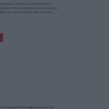
dhouse régente la vie affective de ses
rpheline. Mais elle est elle-même le jouet de
ghtley, un vieil ami de la famille qu'Emma
R
nces du changement de régime en faveur des