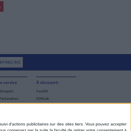
R
 M'INSCRIS
e service
À découvrir
d'emploi
FeniXX
Partenaires
EDRLab
RetroNews
BnF : portail des métiers
du livre
Cercle de la librairie