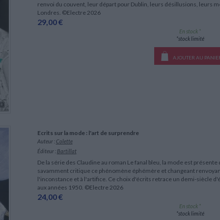
renvoi du couvent, leur départ pour Dublin, leurs désillusions, leurs m
Londres. ©Electre 2026
29,00 €
En stock *
*stock limité
AJOUTER AU PANIE
Ecrits sur la mode : l'art de surprendre
Auteur :
Colette
Éditeur :
Bartillat
De la série des Claudine au roman Le fanal bleu, la mode est présente 
savamment critique ce phénomène éphémère et changeant renvoyant à 
l'inconstance et à l'artifice. Ce choix d'écrits retrace un demi-siècle 
aux années 1950. ©Electre 2026
24,00 €
En stock *
*stock limité