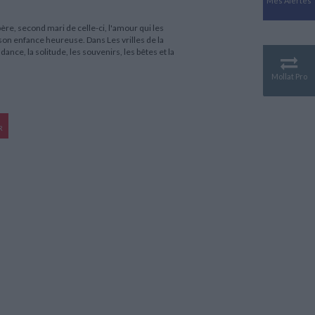
Mes Alertes
Antiquité
Mythologies
père, second mari de celle-ci, l'amour qui les
 son enfance heureuse. Dans Les vrilles de la
GÉOGRAPHIE
dance, la solitude, les souvenirs, les bêtes et la
Géographie - Démographie -
Territoire
Mollat Pro
CULTURE SCIENTIFIQUE
Essais scientifique
Astronomie
R