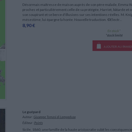
Désormais maîtresse de maison auprès de son père malade, Emma Woo
proches et particulièrement celle de sa protégée, Harriet, bâtarde et o
son soupirant et se berce d'illusions sur ses intentions réelles. M. Kni
mésestime, lui épargne la honte. Nouvelle traduction. ©Electr...
8,90 €
En stock *
*stock limité
AJOUTER AU PANIE
Le guépard
Auteur :
Giuseppe Tomasi di Lampedusa
Éditeur :
Points
Sicile, 1860, une famille de la haute aristocratie subit les conséque