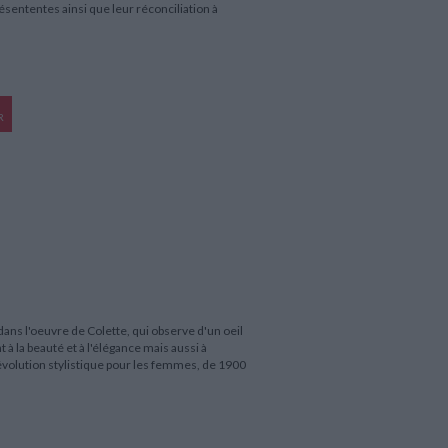
ésententes ainsi que leur réconciliation à
R
dans l'oeuvre de Colette, qui observe d'un oeil
la beauté et à l'élégance mais aussi à
d'évolution stylistique pour les femmes, de 1900