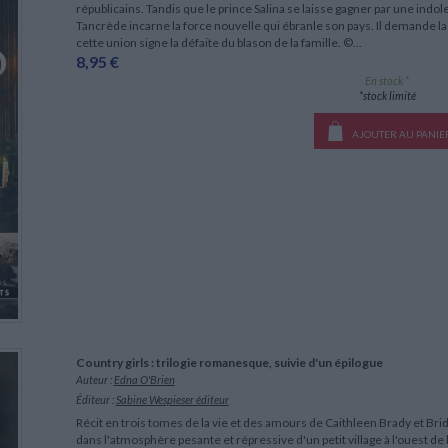
républicains. Tandis que le prince Salina se laisse gagner par une indo
Tancrède incarne la force nouvelle qui ébranle son pays. Il demande la 
cette union signe la défaite du blason de la famille. ©...
8,95 €
En stock *
*stock limité
AJOUTER AU PANIE
Country girls : trilogie romanesque, suivie d'un épilogue
Auteur :
Edna O'Brien
Éditeur :
Sabine Wespieser éditeur
Récit en trois tomes de la vie et des amours de Caithleen Brady et Bri
dans l'atmosphère pesante et répressive d'un petit village à l'ouest de l