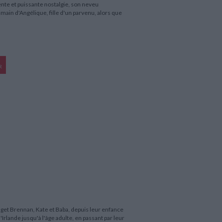
lente et puissante nostalgie, son neveu
main d'Angélique, fille d'un parvenu, alors que
R
dget Brennan, Kate et Baba, depuis leur enfance
'Irlande jusqu'à l'âge adulte, en passant par leur