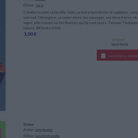
LITTÉRATURE DE VOYAGE
Dictionnaires Français
Histoire moderne
Relations et politiques
Éditeur :
J'ai lu
internationales
Dictionnaires Bilingues
Récits des voyageurs et des
Histoire contemporaine
Colette raconte sa famille : Sido, sa mère tant aimée, le capitaine, son 
explorateurs
CHARGEMENT...
Sécurité nationale - Défense
Langues universitaires -
unissait, l'étrangère, sa soeur aînée, les sauvages, ses deux frères, et
BIOGRAPHIES HISTORIQUES
Dictionnaires et méthodes
vigne, elle revient sur les thèmes qui lui sont chers : l'amour, l'indépen
ECOLOGIE - ENVIRONNEMENT
Biographies historiques
Méthodes Langues Grand public
nature. ©Electre 2026
Ecologie
3,00 €
Français langues étrangères
HISTOIRE - GÉNÉRALITÉS
En stock *
Historiographie
*stock limité
Etudes historiques
Généalogie - Héraldique
AJOUTER AU PANIE
Franc-maçonnerie
Emma
Auteur :
Jane Austen
Éditeur :
Le Livre de poche