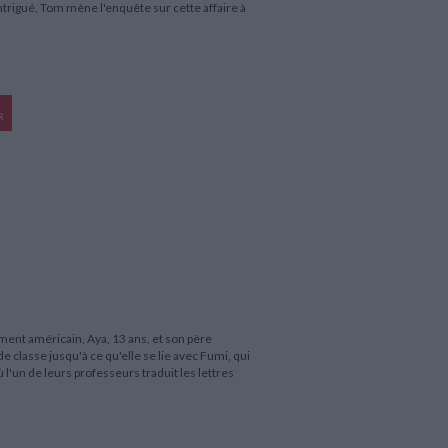
Intrigué, Tom mène l'enquête sur cette affaire à
R
ent américain, Aya, 13 ans, et son père
e classe jusqu'à ce qu'elle se lie avec Fumi, qui
l'un de leurs professeurs traduit les lettres