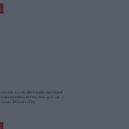
R
ssiale. Le soir, elle travaille dans le pub
re des membres de l'IRA. Bien qu'il soit
ier roman. ©Electre 2026
R