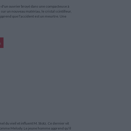
lle d'un ouvrier broyé dans une compacteuse à
sur un nouveau matériau, le cristal scintilleur,
 apprend que l'accident est un meurtre. Une
R
 du vieil et influent M. Stotz. Ce dernier vit
l nomme Melody. Le jeune homme apprend qu'il