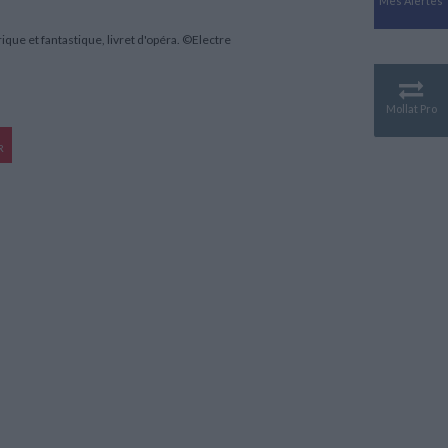
Mes Alertes
Antiquité
Mythologies
rique et fantastique, livret d'opéra. ©Electre
GÉOGRAPHIE
Géographie - Démographie -
Territoire
Mollat Pro
CULTURE SCIENTIFIQUE
R
Essais scientifique
Astronomie