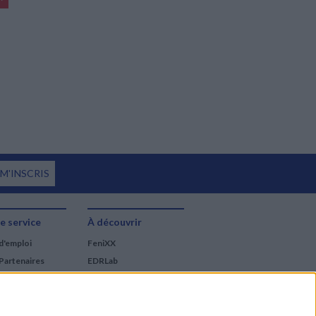
 M'INSCRIS
e service
À découvrir
d'emploi
FeniXX
Partenaires
EDRLab
RetroNews
BnF : portail des métiers
du livre