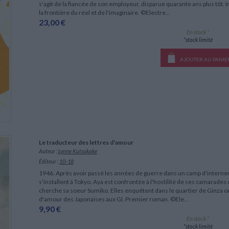
s'agit de la fiancée de son employeur, disparue quarante ans plus tôt. 
la frontière du réel et de l'imaginaire. ©Electre...
23,00 €
En stock *
*stock limité
AJOUTER AU PANIE
Le traducteur des lettres d'amour
Auteur :
Lynne Kutsukake
Éditeur :
10-18
1946. Après avoir passé les années de guerre dans un camp d'internem
s'installent à Tokyo. Aya est confrontée à l'hostilité de ses camarades d
cherche sa soeur Sumiko. Elles enquêtent dans le quartier de Ginza où 
d'amour des Japonaises aux GI. Premier roman. ©Ele...
9,90 €
En stock *
*stock limité