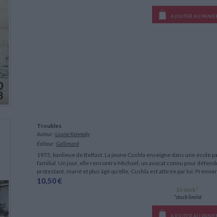
AJOUTER AU PANIE
Troubles
Auteur :
Louise Kennedy
Éditeur :
Gallimard
1975, banlieue de Belfast. La jeune Cushla enseigne dans une école paroi
familial. Un jour, elle rencontre Michael, un avocat connu pour défend
protestant, marié et plus âgé qu'elle, Cushla est attirée par lui. Prem
10,50 €
En stock *
*stock limité
AJOUTER AU PANIE