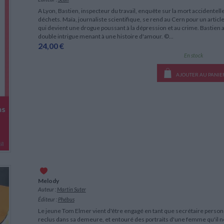
A Lyon, Bastien, inspecteur du travail, enquête sur la mort accidente
déchets. Maïa, journaliste scientifique, se rend au Cern pour un article 
qui devient une drogue poussant à la dépression et au crime. Bastien
double intrigue menant à une histoire d'amour. ©...
24,00 €
En stock
AJOUTER AU PANIE
Melody
Auteur :
Martin Suter
Éditeur :
Phébus
Le jeune Tom Elmer vient d'être engagé en tant que secrétaire personnel
reclus dans sa demeure, et entouré des portraits d'une femme qu'i