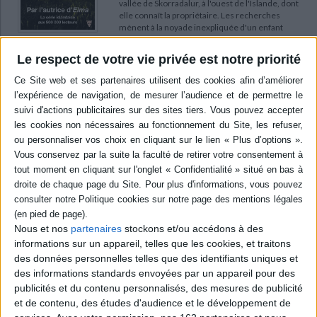
vallée de Skorradalur, à l'ouest de l'Islande, dont
elle connaît la propriétaire. Les recherches
mènent à la noyade inexpliquée d'un enfant
survenue vingt-cinq ans plus tôt. Elma tente de
faire émerger la vérité au sein de la
Le respect de votre vie privée est notre priorité
communauté locale, malgré les non-dits.
©Electre 2026
21,90 €
Disponible chez l'éditeur
AJOUTER AU PANIER
Les doigts coupés
Auteur :
Hannelore Cayre
Éditeur :
Points
Oli, une femme préhistorique rebelle, veut être
chasseuse comme les hommes. Trente-cinq
Nous et nos
partenaires
stockons et/ou accédons à des
mille ans plus tard, son squelette est retrouvé
informations sur un appareil, telles que les cookies, et traitons
dans une grotte par une paléontologue qui met
des données personnelles telles que des identifiants uniques et
au jour non seulement une sépulture mais
des informations standards envoyées par un appareil pour des
aussi la première scène de crime de l'histoire.
©Electre 2026
publicités et du contenu personnalisés, des mesures de publicité
7,90 €
et de contenu, des études d'audience et le développement de
Disponible chez l'éditeur