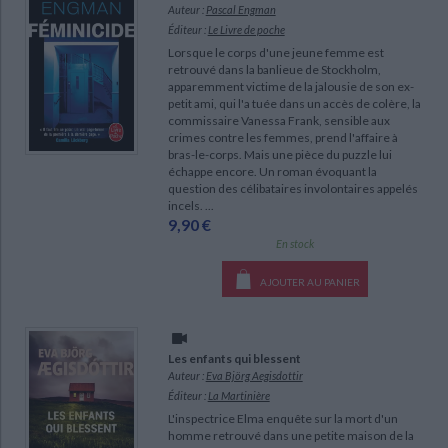
Ecologie - Environnement
Danse
Religions - Spiritualités
Auteur :
Pascal Engman
Bibliothèque de la Pléiade
Critique et histoire littéraire
Éditeur :
Le Livre de poche
Histoire de France
Biographies historiques
Lorsque le corps d'une jeune femme est
Classiques scolaires
Littérature ancienne et médiévale
CHARGEMENT...
retrouvé dans la banlieue de Stockholm,
Histoire - Généralités
Histoire des pays
apparemment victime de la jalousie de son ex-
Littérature de voyage
Audio - Livres lus
petit ami, qui l'a tuée dans un accès de colère, la
Histoire ancienne
Géographie
commissaire Vanessa Frank, sensible aux
Littérature en version originale
Humour
crimes contre les femmes, prend l'affaire à
Culture scientifique
bras-le-corps. Mais une pièce du puzzle lui
échappe encore. Un roman évoquant la
question des célibataires involontaires appelés
incels. ...
9,90 €
En stock
AJOUTER AU PANIER
Les enfants qui blessent
Auteur :
Eva Björg Aegisdottir
Éditeur :
La Martinière
L'inspectrice Elma enquête sur la mort d'un
homme retrouvé dans une petite maison de la