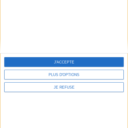
Qui sommes-nous
Mentions Légales
Frais de port & Livraison
Conditions Générales de Vente
À votre service
Offres d'emploi
Offres Partenaires
J'ACCEPTE
À découvrir
FeniXX
PLUS D'OPTIONS
EDRLab
JE REFUSE
RetroNews
BnF : portail des métiers du livre
Cercle de la librairie
Les chèques cadeaux Mollat
Contact
Horaires
Librairie Mollat
La librairie Mollat vous accueille