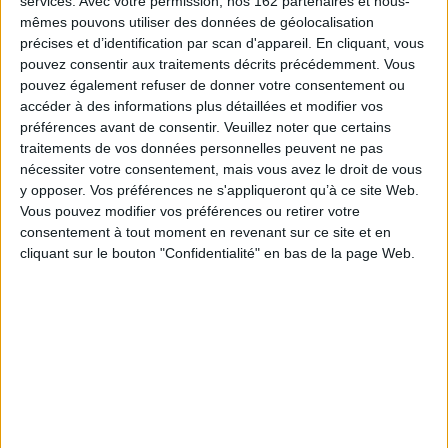
services.
Avec votre permission, nos 162 partenaires et nous-
mêmes pouvons utiliser des données de géolocalisation
AJOUTER AU PANIER
précises et d’identification par scan d'appareil. En cliquant, vous
pouvez consentir aux traitements décrits précédemment. Vous
pouvez également refuser de donner votre consentement ou
accéder à des informations plus détaillées et modifier vos
Police people
préférences avant de consentir.
Veuillez noter que certains
Auteur :
Sophie Hénaff
traitements de vos données personnelles peuvent ne pas
Éditeur :
Albin Michel
nécessiter votre consentement, mais vous avez le droit de vous
La commandante Cathy Martini est à la tête
d'une brigade spéciale qui traite les affaires des
y opposer. Vos préférences ne s'appliqueront qu’à ce site Web.
peoples. Mariée pendant des années à un
Vous pouvez modifier vos préférences ou retirer votre
chanteur à succès qui s'est suicidé après qu'elle
consentement à tout moment en revenant sur ce site et en
a demandé le divorce, elle connaît parfaitement
cliquant sur le bouton "Confidentialité" en bas de la page Web.
le milieu. Quand Flore Yazabal, actrice
populaire, disparaît, elle est aussitôt saisie de
l'enquête et se voit imposer un adjoint fan de
toutes les célébrités. ©Elec...
19,90 €
Disponible chez l'éditeur
AJOUTER AU PANIER