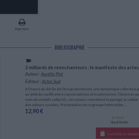
LITTÉRATURE DE VOYAGE
Dictionnaires Français
Histoire moderne
Relations et politiques
internationales
Dictionnaires Bilingues
Récits des voyageurs et des
Histoire contemporaine
explorateurs
Sécurité nationale - Défense
Langues universitaires -
BIOGRAPHIES HISTORIQUES
Dictionnaires et méthodes
ECOLOGIE - ENVIRONNEMENT
Biographies historiques
Méthodes Langues Grand public
Imprimer
Ecologie
Français langues étrangères
HISTOIRE - GÉNÉRALITÉS
Historiographie
BIBLIOGRAPHIE
Etudes historiques
Généalogie - Héraldique
Franc-maçonnerie
2 milliards de réenchanteurs : le manifeste des act
Auteur :
Aurélie Piet
Éditeur :
Actes Sud
A l'heure du déclin de l'ère productiviste, une dynamique collective p
au-delà du conflit entre conservatisme et modernisme. Théorisés par
nom de créatifs culturels, ces acteurs remettent le partage, la solidar
des valeurs sociales. Présentation de ce groupe hétéroclite....
12,90 €
En stock *
*stock limité
AJOUTER AU PANIER