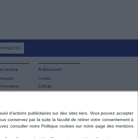
 M'INSCRIS
e service
À découvrir
d'emploi
FeniXX
Partenaires
EDRLab
RetroNews
BnF : portail des métiers
du livre
Cercle de la librairie
Les chèques cadeaux
Mollat