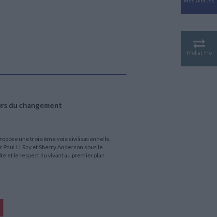
Mes Alertes
Antiquité
Mythologies
GÉOGRAPHIE
Géographie - Démographie -
Territoire
Mollat Pro
CULTURE SCIENTIFIQUE
Essais scientifique
Astronomie
eurs du changement
ropose une troisième voie civilisationnelle,
 Paul H. Ray et Sherry Anderson sous le
ité et le respect du vivant au premier plan