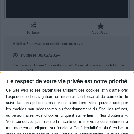
Ecologie - Environnement
Danse
Religions - Spiritualités
Bibliothèque de la Pléiade
Critique et histoire littéraire
Histoire de France
Biographies historiques
Classiques scolaires
Littérature ancienne et médiévale
Histoire - Généralités
Histoire des pays
Littérature de voyage
Audio - Livres lus
Partager
Ajout Favori
Histoire ancienne
Géographie
Littérature en version originale
Humour
Adeline Fleury vous présente son ouvrage
Culture scientifique
Publié le
08/02/2024
"Le ciel en sa fureur" aux éditions de l'Observatoire. Rentrée littéraire
janvier 2024.
Le respect de votre vie privée est notre priorité
BIBLIOGRAPHIE
Le ciel en sa fureur
Auteur :
Adeline Fleury
Éditeur :
Editions de l'Observatoire