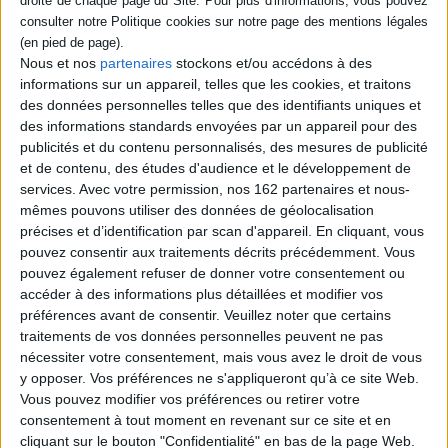
Julia, jeune vétérinaire, certifie qu'aucun
animal n'a pu infliger les blessures
constatées sur le cheval des jumeaux
Nous et nos
partenaires
stockons et/ou accédons à des
Bellay. Les villageois affirment que le Varou
informations sur un appareil, telles que les cookies, et traitons
est revenu pour s'abreuver du sang des
bêtes. Les atrocités se multiplient et le petit
des données personnelles telles que des identifiants uniques et
Levavasseur, surnommé l'enfant-fée,
des informations standards envoyées par un appareil pour des
disparaît. La grande Stéphane, Guillaume,
publicités et du contenu personnalisés, des mesures de publicité
journaliste, et une vieille femme s'allient
et de contenu, des études d'audience et le développement de
pour enquêter. ©Electre ...
20,00 €
services.
Avec votre permission, nos 162 partenaires et nous-
mêmes pouvons utiliser des données de géolocalisation
Disponible chez l'éditeur
précises et d’identification par scan d'appareil. En cliquant, vous
AJOUTER AU PANIER
pouvez consentir aux traitements décrits précédemment. Vous
pouvez également refuser de donner votre consentement ou
accéder à des informations plus détaillées et modifier vos
préférences avant de consentir.
Veuillez noter que certains
Découvrez nos Newsletters Mollat !
traitements de vos données personnelles peuvent ne pas
nécessiter votre consentement, mais vous avez le droit de vous
JE M'INSCRIS
y opposer. Vos préférences ne s'appliqueront qu’à ce site Web.
Vous pouvez modifier vos préférences ou retirer votre
consentement à tout moment en revenant sur ce site et en
Informations pratiques
cliquant sur le bouton "Confidentialité" en bas de la page Web.