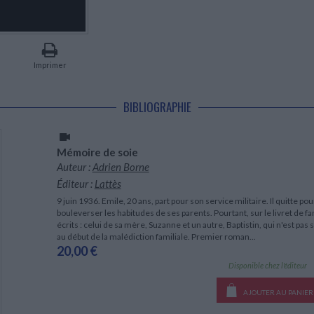
LITTÉRATURE DE VOYAGE
Dictionnaires Français
Histoire moderne
Relations et politiques
internationales
Dictionnaires Bilingues
Récits des voyageurs et des
Histoire contemporaine
explorateurs
Sécurité nationale - Défense
Langues universitaires -
BIOGRAPHIES HISTORIQUES
Dictionnaires et méthodes
ECOLOGIE - ENVIRONNEMENT
Biographies historiques
Méthodes Langues Grand public
Imprimer
Ecologie
Français langues étrangères
HISTOIRE - GÉNÉRALITÉS
Historiographie
BIBLIOGRAPHIE
Etudes historiques
Généalogie - Héraldique
Franc-maçonnerie
Mémoire de soie
Auteur :
Adrien Borne
Éditeur :
Lattès
9 juin 1936. Emile, 20 ans, part pour son service militaire. Il quitte p
bouleverser les habitudes de ses parents. Pourtant, sur le livret de f
écrits : celui de sa mère, Suzanne et un autre, Baptistin, qui n'est pa
au début de la malédiction familiale. Premier roman...
20,00 €
Disponible chez l'éditeur
AJOUTER AU PANIER