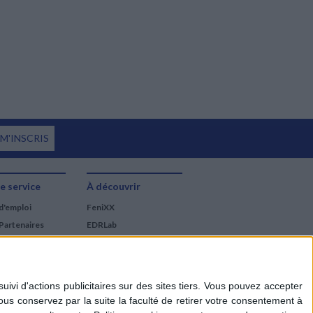
 M'INSCRIS
e service
À découvrir
d'emploi
FeniXX
Partenaires
EDRLab
RetroNews
BnF : portail des métiers
du livre
Cercle de la librairie
Les chèques cadeaux