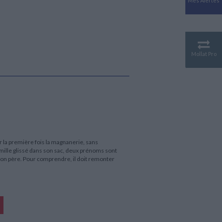
Mes Alertes
Antiquité
Mythologies
GÉOGRAPHIE
Géographie - Démographie -
Territoire
Mollat Pro
CULTURE SCIENTIFIQUE
Essais scientifique
Astronomie
our la première fois la magnanerie, sans
amille glissé dans son sac, deux prénoms sont
s son père. Pour comprendre, il doit remonter