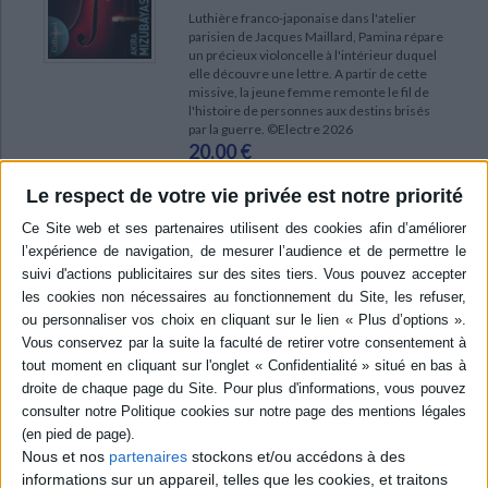
Luthière franco-japonaise dans l'atelier
parisien de Jacques Maillard, Pamina répare
un précieux violoncelle à l'intérieur duquel
elle découvre une lettre. A partir de cette
missive, la jeune femme remonte le fil de
l'histoire de personnes aux destins brisés
par la guerre. ©Electre 2026
20,00 €
En stock *
*stock limité
Le respect de votre vie privée est notre priorité
AJOUTER AU PANIER
POUR EN SAVOIR PLUS
Nous et nos
partenaires
stockons et/ou accédons à des
informations sur un appareil, telles que les cookies, et traitons