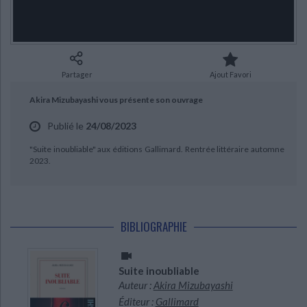
Ecologie - Environnement
Danse
Religions - Spiritualités
Bibliothèque de la Pléiade
Critique et histoire littéraire
Histoire de France
Biographies historiques
Classiques scolaires
Littérature ancienne et médiévale
Histoire - Généralités
Histoire des pays
Littérature de voyage
Audio - Livres lus
CHARGEMENT...
Partager
Ajout Favori
Histoire ancienne
Géographie
Littérature en version originale
Humour
Akira Mizubayashi vous présente son ouvrage
Culture scientifique
Publié le
24/08/2023
"Suite inoubliable" aux éditions Gallimard. Rentrée littéraire automne
2023.
BIBLIOGRAPHIE
Suite inoubliable
Auteur :
Akira Mizubayashi
Éditeur :
Gallimard