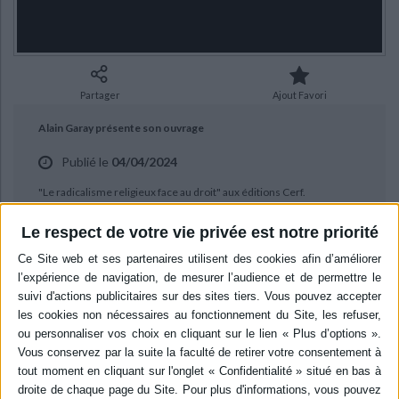
Ecologie - Environnement
Danse
Religions - Spiritualités
Bibliothèque de la Pléiade
Critique et histoire littéraire
Histoire de France
Biographies historiques
Classiques scolaires
Littérature ancienne et médiévale
Histoire - Généralités
Histoire des pays
Littérature de voyage
Audio - Livres lus
Partager
Ajout Favori
Histoire ancienne
Géographie
Littérature en version originale
Humour
Alain Garay présente son ouvrage
Culture scientifique
Publié le
04/04/2024
"Le radicalisme religieux face au droit" aux éditions Cerf.
Le respect de votre vie privée est notre priorité
BIBLIOGRAPHIE
Le radicalisme religieux face au
droit
Auteur :
Alain Garay
Éditeur :
Cerf