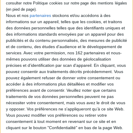
Pour une meilleure gestion du problème du
radicalisme religieux, les auteurs proposent
des solutions judiciaires afin de le contrer
Nous et nos
partenaires
stockons et/ou accédons à des
avant qu'il ne soit trop tard. Ils passent en
informations sur un appareil, telles que les cookies, et traitons
revue les nouvelles lois sur le séparatisme
des données personnelles telles que des identifiants uniques et
et sur le contrôle de l'immigration ainsi que
des informations standards envoyées par un appareil pour des
les mesures prises par les entreprises ou
les écoles. ©Electre 2026
publicités et du contenu personnalisés, des mesures de publicité
34,00 €
et de contenu, des études d'audience et le développement de
Disponible chez l'éditeur
services.
Avec votre permission, nos 162 partenaires et nous-
mêmes pouvons utiliser des données de géolocalisation
AJOUTER AU PANIER
précises et d’identification par scan d'appareil. En cliquant, vous
pouvez consentir aux traitements décrits précédemment. Vous
pouvez également refuser de donner votre consentement ou
Découvrez nos Newsletters Mollat !
accéder à des informations plus détaillées et modifier vos
préférences avant de consentir.
Veuillez noter que certains
traitements de vos données personnelles peuvent ne pas
JE M'INSCRIS
nécessiter votre consentement, mais vous avez le droit de vous
y opposer. Vos préférences ne s'appliqueront qu’à ce site Web.
Vous pouvez modifier vos préférences ou retirer votre
Informations pratiques
consentement à tout moment en revenant sur ce site et en
cliquant sur le bouton "Confidentialité" en bas de la page Web.
Conditions d'utilisation du site