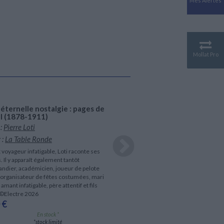
Mes Alertes
Antiquité
Mythologies
GÉOGRAPHIE
Géographie - Démographie -
Territoire
Mollat Pro
CULTURE SCIENTIFIQUE
Essais scientifique
Astronomie
éternelle nostalgie : pages de
M
al (1878-1911)
 :
Pierre Loti
A
 :
La Table Ronde
É
 voyageur infatigable, Loti raconte ses
U
 Il y apparaît également tantôt
m
andier, académicien, joueur de pelote
p
 organisateur de fêtes costumées, mari
N
amant infatigable, père attentif et fils
j
 ©Electre 2026
q
 €
a
c
En stock *
m
*stock limité