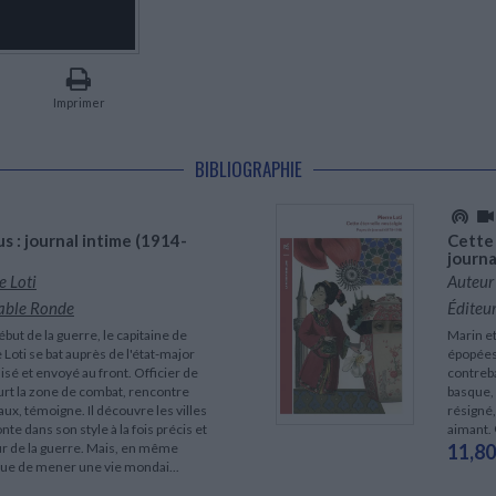
LITTÉRATURE DE VOYAGE
Dictionnaires Français
Histoire moderne
Relations et politiques
internationales
Dictionnaires Bilingues
Récits des voyageurs et des
Histoire contemporaine
explorateurs
Sécurité nationale - Défense
Langues universitaires -
BIOGRAPHIES HISTORIQUES
Dictionnaires et méthodes
ECOLOGIE - ENVIRONNEMENT
Biographies historiques
Méthodes Langues Grand public
Imprimer
Ecologie
Français langues étrangères
HISTOIRE - GÉNÉRALITÉS
Historiographie
BIBLIOGRAPHIE
Etudes historiques
Généalogie - Héraldique
Franc-maçonnerie
us : journal intime (1914-
Cette 
journ
e Loti
Auteur
able Ronde
Éditeur
ébut de la guerre, le capitaine de
Marin et
 Loti se bat auprès de l'état-major
épopées.
isé et envoyé au front. Officier de
contreb
court la zone de combat, rencontre
basque,
aux, témoigne. Il découvre les villes
résigné, 
nte dans son style à la fois précis et
aimant.
ur de la guerre. Mais, en même
11,80
nue de mener une vie mondai...