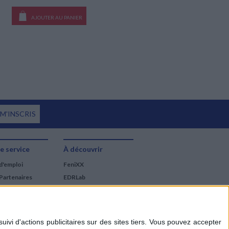
AJOUTER AU PANIER
 M'INSCRIS
e service
À découvrir
d'emploi
FeniXX
Partenaires
EDRLab
RetroNews
BnF : portail des métiers
du livre
Cercle de la librairie