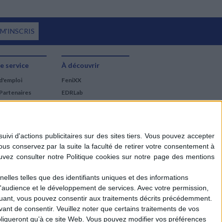
 M'INSCRIS
e service
À découvrir
d'emploi
FeniXX
Partenaires
EDRLab
RetroNews
BnF : portail des métiers
du livre
Cercle de la librairie
Les chèques cadeaux
Mollat
elles telles que des identifiants uniques et des informations
d'audience et le développement de services.
Avec votre permission,
iquant, vous pouvez consentir aux traitements décrits précédemment.
ant de consentir.
Veuillez noter que certains traitements de vos
liqueront qu’à ce site Web. Vous pouvez modifier vos préférences