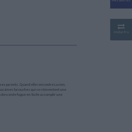
Mes Alertes
Antiquité
Mythologies
GÉOGRAPHIE
Géographie - Démographie -
Territoire
Mollat Pro
CULTURE SCIENTIFIQUE
Essais scientifique
Astronomie
 ses parents. Quand elle rencontre Lucien,
eux âmes farouches qui se réinventent une
adolescente fugue en Sicile accomplir une
.