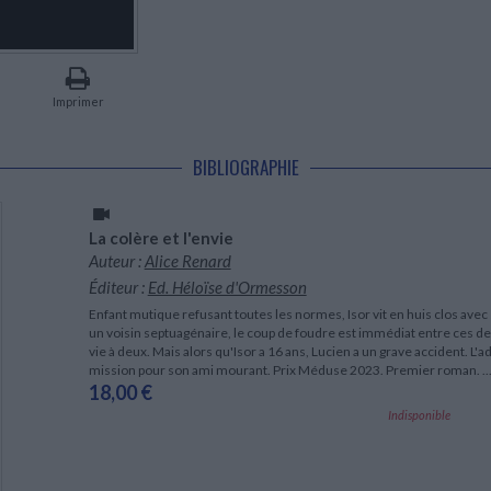
LITTÉRATURE DE VOYAGE
Dictionnaires Français
Histoire moderne
Relations et politiques
internationales
Dictionnaires Bilingues
Récits des voyageurs et des
Histoire contemporaine
explorateurs
Sécurité nationale - Défense
Langues universitaires -
BIOGRAPHIES HISTORIQUES
Dictionnaires et méthodes
ECOLOGIE - ENVIRONNEMENT
Biographies historiques
Méthodes Langues Grand public
Imprimer
Ecologie
Français langues étrangères
HISTOIRE - GÉNÉRALITÉS
Historiographie
BIBLIOGRAPHIE
Etudes historiques
Généalogie - Héraldique
Franc-maçonnerie
La colère et l'envie
Auteur :
Alice Renard
Éditeur :
Ed. Héloïse d'Ormesson
Enfant mutique refusant toutes les normes, Isor vit en huis clos avec
un voisin septuagénaire, le coup de foudre est immédiat entre ces d
vie à deux. Mais alors qu'Isor a 16 ans, Lucien a un grave accident. L'
mission pour son ami mourant. Prix Méduse 2023. Premier roman. ..
18,00 €
Indisponible