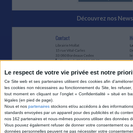
Découvrez nos Newsl
Contact
H
Librairie Mollat
La
15 rue Vital-Carles
Du
33 080 Bordeaux Cedex
l
Standard :
05 56 56 40 40
Jo
Service client mollat.com :
05 56 56 40
1e
83
* 
Le respect de votre vie privée est notre priori
Contactez-nous
à
Le
du
l
Jo
1
Nous et nos
partenaires
stockons et/ou accédons à des informations s
et
standards envoyées par un appareil pour des publicités et du conte
* 
nos 162 partenaires et nous-mêmes pouvons utiliser des données de g
1
Vous pouvez également refuser de donner votre consentement ou accé
Vo
données personnelles peuvent ne pas nécessiter votre consentement,