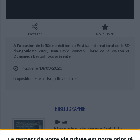
Ecologie - Environnement
Danse
Religions - Spiritualités
Bibliothèque de la Pléiade
Critique et histoire littéraire
CHARGEMENT...
Histoire de France
Biographies historiques
Classiques scolaires
Littérature ancienne et médiévale
Histoire - Généralités
Histoire des pays
Littérature de voyage
Audio - Livres lus
Partager
Ajout Favori
Histoire ancienne
Géographie
Littérature en version originale
Humour
A l'occasion de la 50ème édition du Festival International de la BD
Culture scientifique
d'Angoulême 2023, Jean-David Morvan, Éloïse de la Maison et
Dominique Bertail nous présente
Publié le
14/03/2023
l'exposition "Elle résiste, elles résistent"
BIBLIOGRAPHIE
Madeleine, résistante. Vol. 1. La
rose dégoupillée
Le respect de votre vie privée est notre priorité