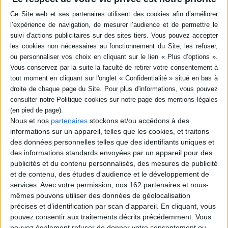
Auteur :
Madeleine Riffaud
Éditeur :
Dupuis
La vie de Madeleine Riffaud, figure de la
Résistance qu'elle rejoint en 1942, à Paris.
Elle prend le nom de Rainer en hommage au
poète Rainer Maria Rilke. Amie de Pablo
Picasso, de Paul Eluard et de Hô Chi Minh,
elle devient grande reporter après la
guerre, s'engageant contre le colonialisme.
Dans ce premier volume, elle évoque son
enfance et son adolescence sous
l'Occupation. ©Electre 2026
25,00 €
Nous et nos
partenaires
stockons et/ou accédons à des
En stock
informations sur un appareil, telles que les cookies, et traitons
des données personnelles telles que des identifiants uniques et
AJOUTER AU PANIER
des informations standards envoyées par un appareil pour des
publicités et du contenu personnalisés, des mesures de publicité
POUR EN SAVOIR PLUS
et de contenu, des études d'audience et le développement de
services.
Avec votre permission, nos 162 partenaires et nous-
mêmes pouvons utiliser des données de géolocalisation
précises et d’identification par scan d'appareil. En cliquant, vous
pouvez consentir aux traitements décrits précédemment. Vous
pouvez également refuser de donner votre consentement ou