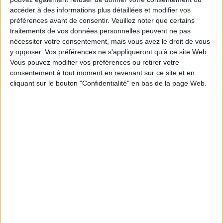
accéder à des informations plus détaillées et modifier vos
préférences avant de consentir.
Veuillez noter que certains
traitements de vos données personnelles peuvent ne pas
nécessiter votre consentement, mais vous avez le droit de vous
y opposer. Vos préférences ne s'appliqueront qu’à ce site Web.
Vous pouvez modifier vos préférences ou retirer votre
consentement à tout moment en revenant sur ce site et en
Vidéos
cliquant sur le bouton "Confidentialité" en bas de la page Web.
BD Manga
Bandes dessinées - Comics - Mangas
BD adulte
Jean-David Morvan & Dominique Bertail - Madeleine, résist...
À l'occasion du festival international de la bande dessinée 2023 à
Angoulême, Jean-David Morvan e...
"Madeleine, résistante. Vol. 1. La rose dégoupillée" aux éditions Dupuis.
Lire la suite
1