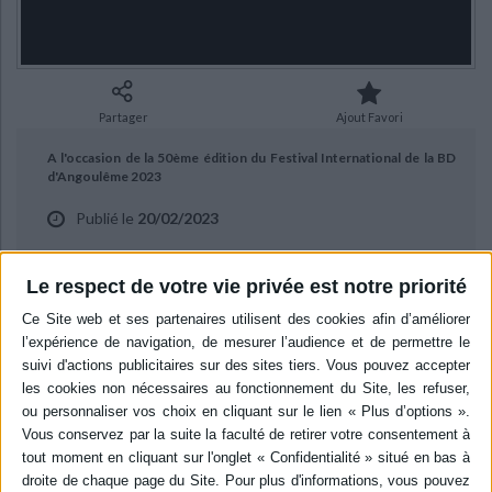
Ecologie - Environnement
Danse
Religions - Spiritualités
Bibliothèque de la Pléiade
Critique et histoire littéraire
Histoire de France
Biographies historiques
Classiques scolaires
Littérature ancienne et médiévale
Histoire - Généralités
Histoire des pays
Littérature de voyage
Audio - Livres lus
Partager
Ajout Favori
Histoire ancienne
Géographie
Littérature en version originale
Humour
A l'occasion de la 50ème édition du Festival International de la BD
Culture scientifique
d'Angoulême 2023
Publié le
20/02/2023
Fausto Fasulo nous présente l'exposition "L'Attaque des titans, de
l'ombre à la lumière"
Le respect de votre vie privée est notre priorité
BIBLIOGRAPHIE
L'attaque des titans. Vol. 1
Auteur :
Hajime Isayama