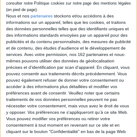
Éditeur :
Pika
De rares humains survivent dans une cité-
forteresse depuis l'arrivée il y a plus d'un
Nous et nos
partenaires
stockons et/ou accédons à des
siècle de titans mangeurs d'hommes. Le
informations sur un appareil, telles que les cookies, et traitons
jeune Eren rêve d'intégrer les explorateurs,
des données personnelles telles que des identifiants uniques et
corps d'élite envoyé hors des remparts pour
des informations standards envoyées par un appareil pour des
découvrir l'origine des titans. ©Electre
2026
publicités et du contenu personnalisés, des mesures de publicité
3,00 €
et de contenu, des études d'audience et le développement de
En stock
services.
Avec votre permission, nos 162 partenaires et nous-
mêmes pouvons utiliser des données de géolocalisation
AJOUTER AU PANIER
précises et d’identification par scan d'appareil. En cliquant, vous
pouvez consentir aux traitements décrits précédemment. Vous
pouvez également refuser de donner votre consentement ou
Découvrez nos Newsletters Mollat !
accéder à des informations plus détaillées et modifier vos
préférences avant de consentir.
Veuillez noter que certains
traitements de vos données personnelles peuvent ne pas
JE M'INSCRIS
nécessiter votre consentement, mais vous avez le droit de vous
y opposer. Vos préférences ne s'appliqueront qu’à ce site Web.
Vous pouvez modifier vos préférences ou retirer votre
Informations pratiques
consentement à tout moment en revenant sur ce site et en
cliquant sur le bouton "Confidentialité" en bas de la page Web.
Conditions d'utilisation du site