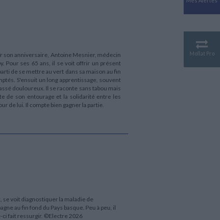
Mes Alertes
Antiquité
Mythologies
GÉOGRAPHIE
Géographie - Démographie -
Territoire
Mollat Pro
our son anniversaire, Antoine Mesnier, médecin
 Pour ses 65 ans, il se voit offrir un présent
CULTURE SCIENTIFIQUE
parti de se mettre au vert dans sa maison au fin
Essais scientifique
omptés. S'ensuit un long apprentissage, souvent
Astronomie
passé douloureux. Il se raconte sans tabou mais
e de son entourage et la solidarité entre les
 de lui. Il compte bien gagner la partie.
 se voit diagnostiquer la maladie de
gne au fin fond du Pays basque. Peu à peu, il
ci fait ressurgir. ©Electre 2026