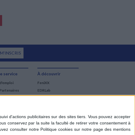
 M'INSCRIS
e service
À découvrir
d'emploi
FeniXX
Partenaires
EDRLab
RetroNews
BnF : portail des métiers
du livre
Cercle de la librairie
Les chèques cadeaux
Mollat