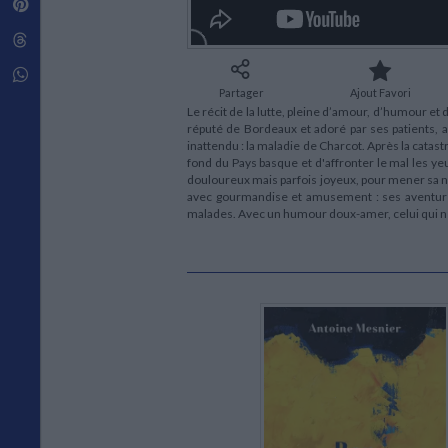
Pinterest
Techniques de construction
SCIENCE FICTION ET FANTASY
Vie familiale
Disciplines paramédicales
Matériaux de l’architecture
Littérature SF et Fantasy
Threads
Ouvrages Généraux
Urbanisme
SOCIOLOGIE
Sociologie générale
Whatsapp
Partager
Ajout Favori
Travail social
Le récit de la lutte, pleine d’amour, d’humour e
Santé et société
réputé de Bordeaux et adoré par ses patients, a
inattendu : la maladie de Charcot. Après la catast
ETHNOLOGIE
fond du Pays basque et d'affronter le mal les ye
Anthropologie
douloureux mais parfois joyeux, pour mener sa nou
Ethnologie par pays
avec gourmandise et amusement : ses aventures e
malades. Avec un humour doux-amer, celui qui ne sa