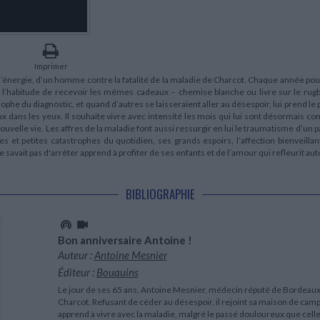
LITTÉRATURE DE VOYAGE
Dictionnaires Français
Histoire moderne
Relations et politiques
internationales
Dictionnaires Bilingues
Récits des voyageurs et des
Histoire contemporaine
explorateurs
Sécurité nationale - Défense
Langues universitaires -
BIOGRAPHIES HISTORIQUES
Dictionnaires et méthodes
ECOLOGIE - ENVIRONNEMENT
Biographies historiques
Méthodes Langues Grand public
Imprimer
Ecologie
Français langues étrangères
t d’énergie, d’un homme contre la fatalité de la maladie de Charcot. Chaque année p
HISTOIRE - GÉNÉRALITÉS
 l’habitude de recevoir les mêmes cadeaux – chemise blanche ou livre sur le rugby.
Historiographie
rophe du diagnostic, et quand d’autres se laisseraient aller au désespoir, lui prend le 
Etudes historiques
ux dans les yeux. Il souhaite vivre avec intensité les mois qui lui sont désormais c
velle vie. Les affres de la maladie font aussi ressurgir en lui le traumatisme d’un 
Généalogie - Héraldique
t petites catastrophes du quotidien, ses grands espoirs, l’affection bienveillant
Franc-maçonnerie
vait pas d'arrêter apprend à profiter de ses enfants et de l’amour qui refleurit autour
BIBLIOGRAPHIE
Bon anniversaire Antoine !
Auteur :
Antoine Mesnier
Éditeur :
Bouquins
Le jour de ses 65 ans, Antoine Mesnier, médecin réputé de Bordeaux,
Charcot. Refusant de céder au désespoir, il rejoint sa maison de campa
apprend à vivre avec la maladie, malgré le passé douloureux que celle-