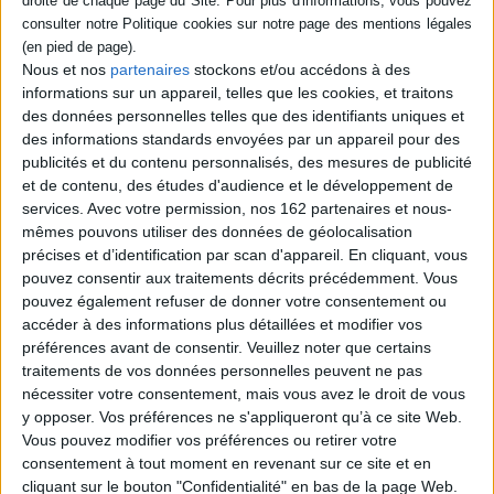
Éditeur :
R. Laffont
Tout comme Vince, le meilleur ami et
ancien amoureux d'Octave, Marilyn tente
Nous et nos
partenaires
stockons et/ou accédons à des
de dépasser l'amour qu'elle éprouve pour
informations sur un appareil, telles que les cookies, et traitons
ce dernier. Confinés en pleine épidémie de
Covid, les deux étudiants aimeraient
des données personnelles telles que des identifiants uniques et
renaître, à eux-mêmes et à l'amour, mais
des informations standards envoyées par un appareil pour des
voilà qu'Octave réapparaît. Prix Vendredi-
publicités et du contenu personnalisés, des mesures de publicité
Jury des jeunes pass Culture 2023.
et de contenu, des études d'audience et le développement de
©Electre 2026
17,90 €
services.
Avec votre permission, nos 162 partenaires et nous-
mêmes pouvons utiliser des données de géolocalisation
Disponible chez l'éditeur
précises et d’identification par scan d'appareil. En cliquant, vous
AJOUTER AU PANIER
pouvez consentir aux traitements décrits précédemment. Vous
pouvez également refuser de donner votre consentement ou
accéder à des informations plus détaillées et modifier vos
préférences avant de consentir.
Veuillez noter que certains
Découvrez nos Newsletters Mollat !
traitements de vos données personnelles peuvent ne pas
nécessiter votre consentement, mais vous avez le droit de vous
JE M'INSCRIS
y opposer. Vos préférences ne s'appliqueront qu’à ce site Web.
Vous pouvez modifier vos préférences ou retirer votre
consentement à tout moment en revenant sur ce site et en
Informations pratiques
cliquant sur le bouton "Confidentialité" en bas de la page Web.