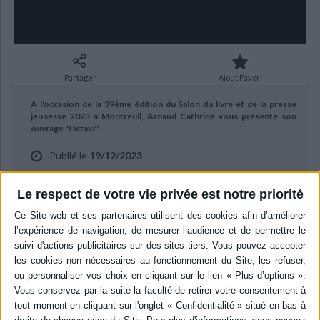
Ecologie - Environnement
Danse
Religions - Spiritualités
Bibliothèque de la Pléiade
Critique et histoire littéraire
Histoire de France
Biographies historiques
Classiques scolaires
Littérature ancienne et médiévale
Histoire - Généralités
Histoire des pays
Littérature de voyage
Audio - Livres lus
Partager
Ajout Favori
Histoire ancienne
Géographie
Littérature en version originale
Humour
A l'occasion de la 39ème édition du Salon du livre et de la presse
Culture scientifique
jeunesse 2023 à Montreuil, Arnaud Cathrine vous présente son
ouvrage "Octave"
Publié le
19/12/2023
aux éditions Robert Laffont.
Le respect de votre vie privée est notre priorité
BIBLIOGRAPHIE
Octave
Auteur :
Arnaud Cathrine