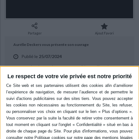
Ecologie - Environnement
Danse
Religions - Spiritualités
Bibliothèque de la Pléiade
Critique et histoire littéraire
Histoire de France
Biographies historiques
Classiques scolaires
Littérature ancienne et médiévale
Histoire - Généralités
Histoire des pays
Littérature de voyage
Audio - Livres lus
Partager
Ajout Favori
Histoire ancienne
Géographie
Littérature en version originale
Humour
Aurélie Deckers vous présente son ouvrage
Culture scientifique
Publié le
25/07/2024
"Mystère dans la forêt des contes" aux éditions Gallimard-Jeunesse.
Le respect de votre vie privée est notre priorité
BIBLIOGRAPHIE
Mystère dans la forêt des contes
Auteur :
Aurélie Deckers
Éditeur :
Gallimard-Jeunesse
Les personnages de contes ont égaré leurs