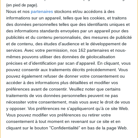
affaires de la forêt. Le Petit Chaperon rouge
mène l'enquête et demande au chasseur,
Nous et nos
partenaires
stockons et/ou accédons à des
aux trois petits cochons et au loup d'ouvrir
informations sur un appareil, telles que les cookies, et traitons
leur sac. Leur contenu se révèle
des données personnelles telles que des identifiants uniques et
surprenant. ©Electre 2026
14,90 €
des informations standards envoyées par un appareil pour des
publicités et du contenu personnalisés, des mesures de publicité
Disponible chez l'éditeur
et de contenu, des études d'audience et le développement de
services.
Avec votre permission, nos 162 partenaires et nous-
AJOUTER AU PANIER
mêmes pouvons utiliser des données de géolocalisation
précises et d’identification par scan d'appareil. En cliquant, vous
pouvez consentir aux traitements décrits précédemment. Vous
Découvrez nos Newsletters Mollat !
pouvez également refuser de donner votre consentement ou
accéder à des informations plus détaillées et modifier vos
JE M'INSCRIS
préférences avant de consentir.
Veuillez noter que certains
traitements de vos données personnelles peuvent ne pas
nécessiter votre consentement, mais vous avez le droit de vous
Informations pratiques
y opposer. Vos préférences ne s'appliqueront qu’à ce site Web.
Vous pouvez modifier vos préférences ou retirer votre
Conditions d'utilisation du site
consentement à tout moment en revenant sur ce site et en
Qui sommes-nous
cliquant sur le bouton "Confidentialité" en bas de la page Web.
Mentions Légales