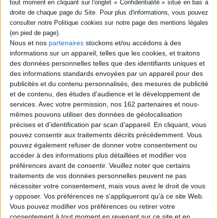
Lacan versus Foucault : la
psychanalyse à l'envers des
normes
Auteur :
Aurélie Pfauwadel
Éditeur :
Cerf
Nous et nos
partenaires
stockons et/ou accédons à des
A travers l'étude de Foucault et Lacan,
informations sur un appareil, telles que les cookies, et traitons
l'auteure questionne les normes, qu'elles
des données personnelles telles que des identifiants uniques et
soient sociales, politiques ou morales, dans
des informations standards envoyées par un appareil pour des
un contexte de revendication identitaire
des minorités. Elle montre que la
publicités et du contenu personnalisés, des mesures de publicité
psychanalyse peut apporter des réponses à
et de contenu, des études d'audience et le développement de
cette réflexion si elle s'extrait du schéma
services.
Avec votre permission, nos 162 partenaires et nous-
binaire médical du normal et du
mêmes pouvons utiliser des données de géolocalisation
pathologique. ©Electre 2026
précises et d’identification par scan d'appareil. En cliquant, vous
26,00 €
pouvez consentir aux traitements décrits précédemment. Vous
En stock *
*stock limité
pouvez également refuser de donner votre consentement ou
accéder à des informations plus détaillées et modifier vos
AJOUTER AU PANIER
préférences avant de consentir.
Veuillez noter que certains
traitements de vos données personnelles peuvent ne pas
nécessiter votre consentement, mais vous avez le droit de vous
Découvrez nos Newsletters Mollat !
y opposer. Vos préférences ne s'appliqueront qu’à ce site Web.
Vous pouvez modifier vos préférences ou retirer votre
consentement à tout moment en revenant sur ce site et en