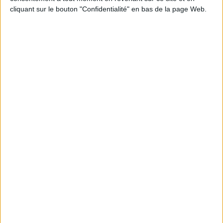
JE M'INSCRIS
cliquant sur le bouton "Confidentialité" en bas de la page Web.
Informations pratiques
Conditions d'utilisation du site
Qui sommes-nous
Mentions Légales
Frais de port & Livraison
Conditions Générales de Vente
À votre service
Offres d'emploi
Offres Partenaires
À découvrir
FeniXX
EDRLab
RetroNews