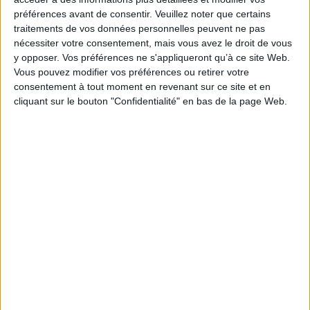
préférences avant de consentir.
Veuillez noter que certains
traitements de vos données personnelles peuvent ne pas
nécessiter votre consentement, mais vous avez le droit de vous
Vidéos
y opposer. Vos préférences ne s'appliqueront qu’à ce site Web.
Vous pouvez modifier vos préférences ou retirer votre
consentement à tout moment en revenant sur ce site et en
cliquant sur le bouton "Confidentialité" en bas de la page Web.
Littérature
Littérature française et francophone
Littérature en langue française
Aurélie Valognes - La cerise sur le gâteau
Aurélie Valognes vous présente son ouvrage "La cerise sur le gâteau" aux
éditions Mazarine.
Lire la suite
1
Découvrez nos Newsletters Mollat !
JE M'INSCRIS