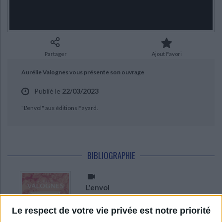
Ecologie - Environnement
Danse
Religions - Spiritualités
CHARGEMENT...
Bibliothèque de la Pléiade
Critique et histoire littéraire
Histoire de France
Biographies historiques
Classiques scolaires
Littérature ancienne et médiévale
Histoire - Généralités
Histoire des pays
Littérature de voyage
Audio - Livres lus
Partager
Ajout Favori
Histoire ancienne
Géographie
Littérature en version originale
Humour
Aurélie Valognes vous présente son ouvrage
Culture scientifique
Publié le
22/03/2023
"L'envol" aux éditions Fayard.
BIBLIOGRAPHIE
L'envol
Auteur :
Aurélie Valognes
Éditeur :
Fayard
Le respect de votre vie privée est notre priorité
Portraits croisés de Gabrielle et Lili, une