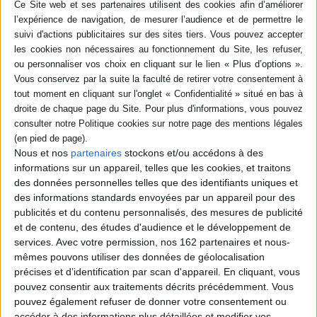
mère célibataire et sa fille unique, entre
bienveillance, malentendus, envie d'être
ensemble et désir d'émancipation. D'abord
fusionnelle, leur relation s'étiole quand
l'école puis l'ascension de sociale de Lili
viennent heurter les rêves plus modestes
de Gabrielle. ©Electre 2026
20,90 €
Disponible chez l'éditeur
AJOUTER AU PANIER
Nous et nos
partenaires
stockons et/ou accédons à des
informations sur un appareil, telles que les cookies, et traitons
POUR EN SAVOIR PLUS
des données personnelles telles que des identifiants uniques et
des informations standards envoyées par un appareil pour des
publicités et du contenu personnalisés, des mesures de publicité
et de contenu, des études d'audience et le développement de
services.
Avec votre permission, nos 162 partenaires et nous-
mêmes pouvons utiliser des données de géolocalisation
précises et d’identification par scan d'appareil. En cliquant, vous
pouvez consentir aux traitements décrits précédemment. Vous
pouvez également refuser de donner votre consentement ou
accéder à des informations plus détaillées et modifier vos