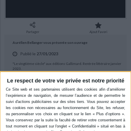
Ecologie - Environnement
Danse
Religions - Spiritualités
Bibliothèque de la Pléiade
Critique et histoire littéraire
Histoire de France
Biographies historiques
Classiques scolaires
Littérature ancienne et médiévale
Histoire - Généralités
Histoire des pays
Littérature de voyage
Audio - Livres lus
Partager
Ajout Favori
Histoire ancienne
Géographie
Littérature en version originale
Humour
Aurélien Bellanger vous présente son ouvrage
Culture scientifique
Publié le
27/01/2023
"Le vingtième siècle" aux éditions Gallimard. Rentrée littéraire janvier
2023.
Le respect de votre vie privée est notre priorité
BIBLIOGRAPHIE
Le vingtième siècle
Auteur :
Aurélien Bellanger
Éditeur :
Gallimard