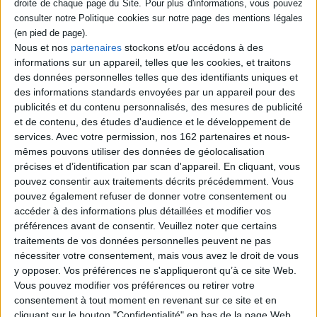
Walter Benjamin, l'un des plus grands
mythes intellectuels du XXe siècle, est au
centre d'une énigme à la suite d'actions
Nous et nos
partenaires
stockons et/ou accédons à des
d'un groupuscule d'extrême gauche portant
son nom et du suicide d'un poète à la
informations sur un appareil, telles que les cookies, et traitons
Bibliothèque nationale de France. A la
des données personnelles telles que des identifiants uniques et
recherche de son dernier manuscrit, trois
des informations standards envoyées par un appareil pour des
spécialistes du philosophe se lancent dans
publicités et du contenu personnalisés, des mesures de publicité
une enquête labyrinthique qui revisite
l'histoire du XXe siècle. ©Elect...
et de contenu, des études d'audience et le développement de
23,00 €
services.
Avec votre permission, nos 162 partenaires et nous-
En stock *
mêmes pouvons utiliser des données de géolocalisation
*stock limité
précises et d’identification par scan d'appareil. En cliquant, vous
pouvez consentir aux traitements décrits précédemment. Vous
AJOUTER AU PANIER
pouvez également refuser de donner votre consentement ou
accéder à des informations plus détaillées et modifier vos
préférences avant de consentir.
Veuillez noter que certains
Découvrez nos Newsletters Mollat !
traitements de vos données personnelles peuvent ne pas
nécessiter votre consentement, mais vous avez le droit de vous
y opposer. Vos préférences ne s'appliqueront qu’à ce site Web.
JE M'INSCRIS
Vous pouvez modifier vos préférences ou retirer votre
consentement à tout moment en revenant sur ce site et en
cliquant sur le bouton "Confidentialité" en bas de la page Web.