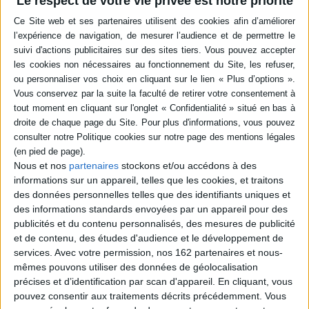
Le respect de votre vie privée est notre priorité
sèchent
Auteur :
Baptiste Beaulieu
Éditeur :
l'Iconoclaste
La salle d'attente du docteur Jean, 36 ans,
ne désemplit pas. Tous les jours, il entend
les histoires de ses patients, voire les lit sur
leur corps. Un roman inspiré du quotidien
de l'auteur, médecin de profession.
©Electre 2026
20,90 €
Nous et nos
partenaires
stockons et/ou accédons à des
informations sur un appareil, telles que les cookies, et traitons
des données personnelles telles que des identifiants uniques et
CHARGEMENT...
des informations standards envoyées par un appareil pour des
publicités et du contenu personnalisés, des mesures de publicité
POUR EN SAVOIR PLUS
et de contenu, des études d'audience et le développement de
services.
Avec votre permission, nos 162 partenaires et nous-
mêmes pouvons utiliser des données de géolocalisation
précises et d’identification par scan d'appareil. En cliquant, vous
pouvez consentir aux traitements décrits précédemment. Vous