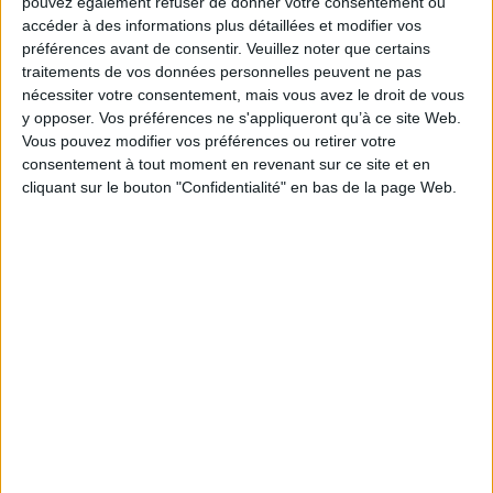
pouvez également refuser de donner votre consentement ou
accéder à des informations plus détaillées et modifier vos
préférences avant de consentir.
Veuillez noter que certains
traitements de vos données personnelles peuvent ne pas
nécessiter votre consentement, mais vous avez le droit de vous
y opposer. Vos préférences ne s'appliqueront qu’à ce site Web.
Vous pouvez modifier vos préférences ou retirer votre
consentement à tout moment en revenant sur ce site et en
Vidéos
cliquant sur le bouton "Confidentialité" en bas de la page Web.
Littérature
Littérature française et francophone
Littérature en langue française
Baptiste Beaulieu - Celle qu'il attendait
Baptiste Beaulieu vous présente son ouvrage "Celle qu'il attendait"
aux éditions Fayard.
Lire la suite
1