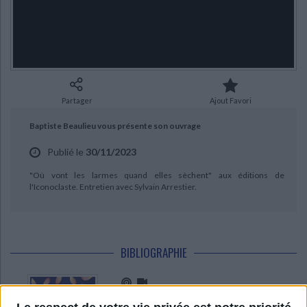
Ecologie - Environnement
Danse
Religions - Spiritualités
Bibliothèque de la Pléiade
Critique et histoire littéraire
CHARGEMENT...
Histoire de France
Biographies historiques
Classiques scolaires
Littérature ancienne et médiévale
Histoire - Généralités
Histoire des pays
Littérature de voyage
Audio - Livres lus
Histoire ancienne
Géographie
Littérature en version originale
Humour
Partager
Ajout Favori
Culture scientifique
Baptiste Beaulieu vous présente son ouvrage
Publié le
30/11/2023
"Où vont les larmes quand elles sèchent" aux éditions de
l'Iconoclaste. Entretien avec Sylvain Arrestier.
BIBLIOGRAPHIE
Où vont les larmes quand elles