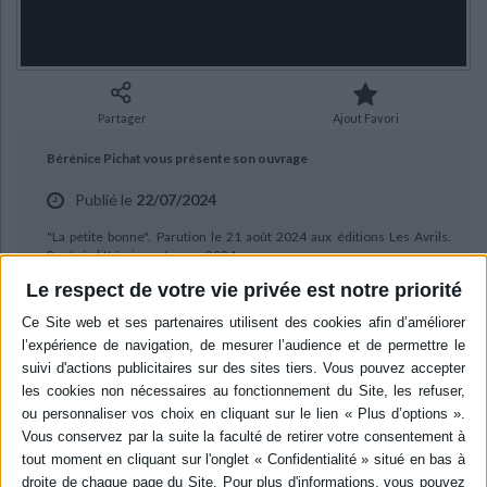
Ecologie - Environnement
Danse
Religions - Spiritualités
Bibliothèque de la Pléiade
Critique et histoire littéraire
Histoire de France
Biographies historiques
Classiques scolaires
Littérature ancienne et médiévale
Histoire - Généralités
Histoire des pays
Littérature de voyage
Audio - Livres lus
Partager
Ajout Favori
Histoire ancienne
Géographie
Littérature en version originale
Humour
Bérénice Pichat vous présente son ouvrage
Culture scientifique
Publié le
22/07/2024
"La petite bonne". Parution le 21 août 2024 aux éditions Les Avrils.
Rentrée littéraire automne 2024.
Le respect de votre vie privée est notre priorité
BIBLIOGRAPHIE
La petite bonne
Auteur :
Bérénice Pichat
Éditeur :
Les Avrils