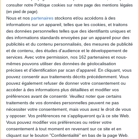
Dans les années 1930, une domestique
travaille dans une maison bourgeoise. Le
temps d'un week-end, elle se retrouve
Nous et nos
partenaires
stockons et/ou accédons à des
seule avec Monsieur, lorsque Madame part
informations sur un appareil, telles que les cookies, et traitons
prendre l'air à la campagne. Elle découvre
des données personnelles telles que des identifiants uniques et
que cet ancien pianiste, gueule cassée de la
bataille de la Somme, qu'elle doit laver et
des informations standards envoyées par un appareil pour des
nourrir, a un autre projet en tête. Mention
publicités et du contenu personnalisés, des mesures de publicité
spéciale (prix Vleel 2024). ©Electre 2026
et de contenu, des études d'audience et le développement de
21,10 €
services.
Avec votre permission, nos 162 partenaires et nous-
En stock
mêmes pouvons utiliser des données de géolocalisation
précises et d’identification par scan d'appareil. En cliquant, vous
AJOUTER AU PANIER
pouvez consentir aux traitements décrits précédemment. Vous
pouvez également refuser de donner votre consentement ou
accéder à des informations plus détaillées et modifier vos
Découvrez nos Newsletters Mollat !
préférences avant de consentir.
Veuillez noter que certains
traitements de vos données personnelles peuvent ne pas
JE M'INSCRIS
nécessiter votre consentement, mais vous avez le droit de vous
y opposer. Vos préférences ne s'appliqueront qu’à ce site Web.
Vous pouvez modifier vos préférences ou retirer votre
consentement à tout moment en revenant sur ce site et en
Informations pratiques
cliquant sur le bouton "Confidentialité" en bas de la page Web.