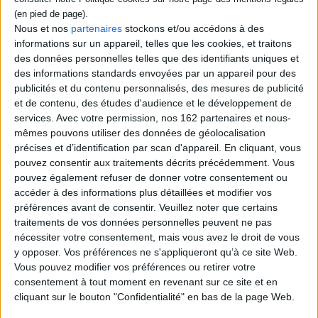
Nous et nos
partenaires
stockons et/ou accédons à des
informations sur un appareil, telles que les cookies, et traitons
des données personnelles telles que des identifiants uniques et
des informations standards envoyées par un appareil pour des
Vidéos
publicités et du contenu personnalisés, des mesures de publicité
et de contenu, des études d'audience et le développement de
services.
Avec votre permission, nos 162 partenaires et nous-
mêmes pouvons utiliser des données de géolocalisation
Littérature
Romans policiers
Polar
précises et d’identification par scan d'appareil. En cliquant, vous
Bernard Minier - La chasse : thriller
pouvez consentir aux traitements décrits précédemment. Vous
pouvez également refuser de donner votre consentement ou
Bernard Minier vous présente son ouvrage "La chasse : thriller"
aux éditions XO. Entretien avec Roxane Le Mignon.
accéder à des informations plus détaillées et modifier vos
préférences avant de consentir.
Veuillez noter que certains
Lire la suite
traitements de vos données personnelles peuvent ne pas
nécessiter votre consentement, mais vous avez le droit de vous
y opposer. Vos préférences ne s'appliqueront qu’à ce site Web.
Vous pouvez modifier vos préférences ou retirer votre
consentement à tout moment en revenant sur ce site et en
cliquant sur le bouton "Confidentialité" en bas de la page Web.