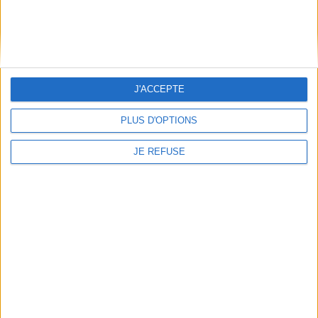
Informations pratiques
Conditions d'utilisation du site
Qui sommes-nous
J'ACCEPTE
Mentions Légales
Frais de port & Livraison
PLUS D'OPTIONS
Conditions Générales de Vente
JE REFUSE
À votre service
Offres d'emploi
Offres Partenaires
À découvrir
FeniXX
EDRLab
RetroNews
BnF : portail des métiers du livre