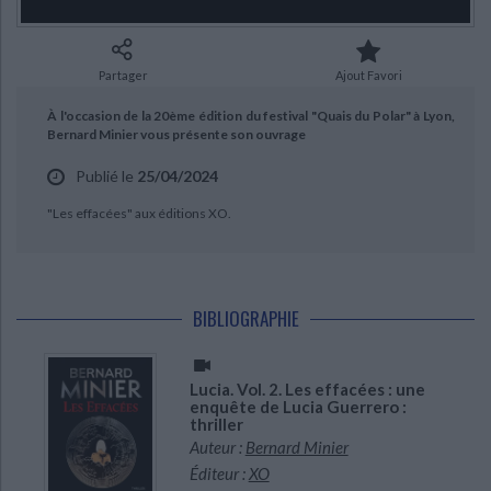
Ecologie - Environnement
Danse
Religions - Spiritualités
Bibliothèque de la Pléiade
Critique et histoire littéraire
Histoire de France
Biographies historiques
Classiques scolaires
Littérature ancienne et médiévale
Partager
Ajout Favori
Histoire - Généralités
Histoire des pays
Littérature de voyage
Audio - Livres lus
À l'occasion de la 20ème édition du festival "Quais du Polar" à Lyon,
Histoire ancienne
Géographie
Bernard Minier vous présente son ouvrage
CHARGEMENT...
Littérature en version originale
Humour
Culture scientifique
Publié le
25/04/2024
"Les effacées" aux éditions XO.
BIBLIOGRAPHIE
Lucia. Vol. 2. Les effacées : une
enquête de Lucia Guerrero :
thriller
Auteur :
Bernard Minier
Éditeur :
XO