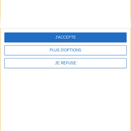
Informations pratiques
Conditions d'utilisation du site
Qui sommes-nous
J'ACCEPTE
Mentions Légales
Frais de port & Livraison
PLUS D'OPTIONS
Conditions Générales de Vente
JE REFUSE
À votre service
Offres d'emploi
Offres Partenaires
À découvrir
FeniXX
EDRLab
RetroNews
BnF : portail des métiers du livre