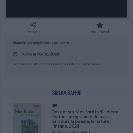
Ecologie - Environnement
Danse
Religions - Spiritualités
Bibliothèque de la Pléiade
Critique et histoire littéraire
Histoire de France
Biographies historiques
Classiques scolaires
Littérature ancienne et médiévale
Histoire - Généralités
Histoire des pays
Littérature de voyage
Audio - Livres lus
Partager
Ajout Favori
Histoire ancienne
Géographie
Littérature en version originale
Humour
CHARGEMENT...
Blanche Cerquiglini vous présente
Culture scientifique
Publié le
05/01/2024
"Mes forêts" d'Hélène Dorion aux éditions Folio+Lycée.
BIBLIOGRAPHIE
Dossier sur Mes forêts d'Hélène
Dorion : programme du bac :
parcours la poésie, la nature,
l'intime, 2021
Auteur :
Lydie Cavelier