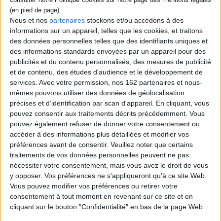
Nous et nos
partenaires
stockons et/ou accédons à des
informations sur un appareil, telles que les cookies, et traitons
des données personnelles telles que des identifiants uniques et
des informations standards envoyées par un appareil pour des
publicités et du contenu personnalisés, des mesures de publicité
Vidéos
et de contenu, des études d'audience et le développement de
services.
Avec votre permission, nos 162 partenaires et nous-
mêmes pouvons utiliser des données de géolocalisation
précises et d’identification par scan d'appareil. En cliquant, vous
Littérature
Poésie
Poésie par auteur
pouvez consentir aux traitements décrits précédemment. Vous
Blanche Cerquiglini présente "La rage de l'expression"
pouvez également refuser de donner votre consentement ou
accéder à des informations plus détaillées et modifier vos
Blanche Cerquiglini vous présente
"La rage de l'expression" aux éditions Folio Lycée.
préférences avant de consentir.
Veuillez noter que certains
traitements de vos données personnelles peuvent ne pas
Lire la suite
nécessiter votre consentement, mais vous avez le droit de vous
y opposer. Vos préférences ne s'appliqueront qu’à ce site Web.
Vous pouvez modifier vos préférences ou retirer votre
consentement à tout moment en revenant sur ce site et en
cliquant sur le bouton "Confidentialité" en bas de la page Web.