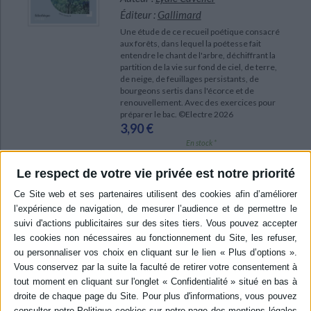
Éditeur :
Gallimard
Une étude de ce recueil poétique consacré
aux forêts, dans lequel la poétesse fait
entendre le chant de l'arbre, déchiffrant la
partition de la vie sur fond de ciel, de terre,
de neige, de feuillages persistants, de
bourgeons sertis dans l'écorce et de
renouvellement. Avec des exercices pour
préparer le bac. ©Electre 2026
3,90 €
En stock *
*stock limité
Le respect de votre vie privée est notre priorité
AJOUTER AU PANIER
POUR EN SAVOIR PLUS