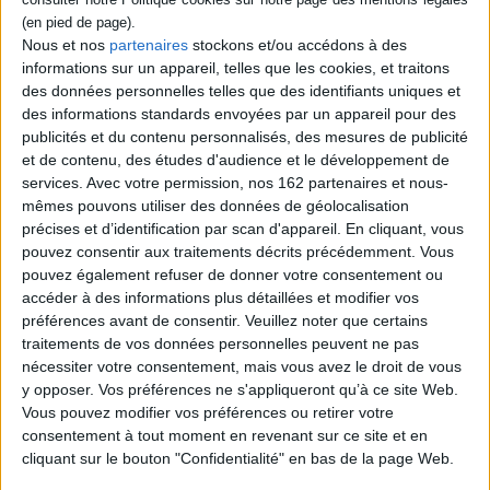
un père mystérieux et fantaisiste qui
transforme le quotidien en des récits
Nous et nos
partenaires
stockons et/ou accédons à des
fabuleux. Gérard explique ses absences par
informations sur un appareil, telles que les cookies, et traitons
des missions pour les services secrets,
des données personnelles telles que des identifiants uniques et
cache une arme dans sa table de nuit et
reste muet sur ses ancêtres disparus. Mais
des informations standards envoyées par un appareil pour des
ses accès de violence et de cruauté
publicités et du contenu personnalisés, des mesures de publicité
fascinent et terrorisent sa fille. Prix Méduse
et de contenu, des études d'audience et le développement de
2022. ©Electre 2026
services.
Avec votre permission, nos 162 partenaires et nous-
20,00 €
mêmes pouvons utiliser des données de géolocalisation
Indisponible
précises et d’identification par scan d'appareil. En cliquant, vous
pouvez consentir aux traitements décrits précédemment. Vous
Découvrez nos Newsletters Mollat !
pouvez également refuser de donner votre consentement ou
accéder à des informations plus détaillées et modifier vos
préférences avant de consentir.
Veuillez noter que certains
JE M'INSCRIS
traitements de vos données personnelles peuvent ne pas
nécessiter votre consentement, mais vous avez le droit de vous
y opposer. Vos préférences ne s'appliqueront qu’à ce site Web.
Informations pratiques
Vous pouvez modifier vos préférences ou retirer votre
Conditions d'utilisation du site
consentement à tout moment en revenant sur ce site et en
cliquant sur le bouton "Confidentialité" en bas de la page Web.
Qui sommes-nous
Mentions Légales