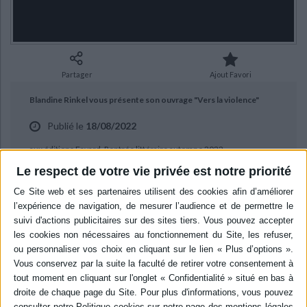
Ecologie - Environnement
Danse
Religions - Spiritualités
Bibliothèque de la Pléiade
Critique et histoire littéraire
Histoire de France
Biographies historiques
Classiques scolaires
Littérature ancienne et médiévale
Histoire - Généralités
Histoire des pays
Littérature de voyage
Audio - Livres lus
Partager
Ajout Favori
Histoire ancienne
Géographie
Littérature en version originale
Humour
Blandine Rinkel vous présente son ouvrage "Vers la violence"
Culture scientifique
Publié le
18/08/2022
aux éditions Fayard. Rentrée littéraire automne 2022.
Le respect de votre vie privée est notre priorité
BIBLIOGRAPHIE
Vers la violence
Auteur :
Blandine Rinkel
Éditeur :
Fayard
Dans l'ouest de la France, Lou est élevée par