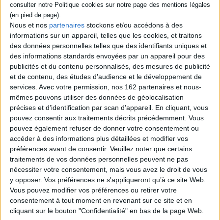
le capitaine Brisseau pense pouvoir
conclure rapidement à un suicide. Mais une
deuxième victime est retrouvée à la cave
Nous et nos
partenaires
stockons et/ou accédons à des
dans une cuve d'acide et les suspects se
informations sur un appareil, telles que les cookies, et traitons
multiplient. L'énergie de la jeune lieutenante
des données personnelles telles que des identifiants uniques et
Marianne Decointet n'est pas de trop pour
démêler les fils de cette sombre affaire.
des informations standards envoyées par un appareil pour des
©Electre 2026
publicités et du contenu personnalisés, des mesures de publicité
20,90 €
et de contenu, des études d'audience et le développement de
Disponible chez l'éditeur
services.
Avec votre permission, nos 162 partenaires et nous-
mêmes pouvons utiliser des données de géolocalisation
AJOUTER AU PANIER
précises et d’identification par scan d'appareil. En cliquant, vous
pouvez consentir aux traitements décrits précédemment. Vous
pouvez également refuser de donner votre consentement ou
Découvrez nos Newsletters Mollat !
accéder à des informations plus détaillées et modifier vos
préférences avant de consentir.
Veuillez noter que certains
traitements de vos données personnelles peuvent ne pas
JE M'INSCRIS
nécessiter votre consentement, mais vous avez le droit de vous
y opposer. Vos préférences ne s'appliqueront qu’à ce site Web.
Vous pouvez modifier vos préférences ou retirer votre
Informations pratiques
consentement à tout moment en revenant sur ce site et en
Conditions d'utilisation du site
cliquant sur le bouton "Confidentialité" en bas de la page Web.