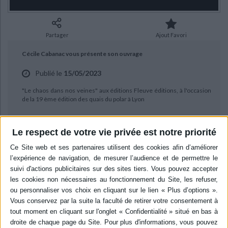
Ecologie - Environnement
Danse
Religions - Spiritualités
Bibliothèque de la Pléiade
Critique et histoire littéraire
Histoire de France
Biographies historiques
Classiques scolaires
Littérature ancienne et médiévale
Partager
Ajout Favori
Histoire - Généralités
Histoire des pays
Littérature de voyage
Audio - Livres lus
Cécile Cabanac vous présente son ouvrage
Histoire ancienne
Géographie
Littérature en version originale
Humour
Publié le
15/05/2023
Culture scientifique
"Le chaos dans nos veines" aux éditions Fleuve éditions, à l'occasion
de la 19 ème édition des quais du polar à Lyon
Le respect de votre vie privée est notre priorité
BIBLIOGRAPHIE
Le chaos dans nos veines
Auteur :
Cécile Cabanac
Éditeur :
Fleuve éditions
Chargé d'enquêter sur la mort d'une
femme retrouvée étendue sur son canapé,