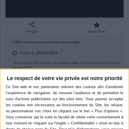
Ecologie - Environnement
Danse
Religions - Spiritualités
Bibliothèque de la Pléiade
Critique et histoire littéraire
Histoire de France
Biographies historiques
Classiques scolaires
Littérature ancienne et médiévale
Histoire - Généralités
Histoire des pays
Littérature de voyage
Audio - Livres lus
Partager
Ajout Favori
Histoire ancienne
Géographie
Littérature en version originale
Humour
Céline Laurens vous présente son ouvrage
Culture scientifique
Publié le
30/01/2023
"Sous un ciel de Faïence" aux éditions Albin Michel. Rentrée littéraire
janvier 2023.
Le respect de votre vie privée est notre priorité
BIBLIOGRAPHIE
Sous un ciel de faïence : récit des
habitants du monde d'en bas
Auteur :
Céline Laurens