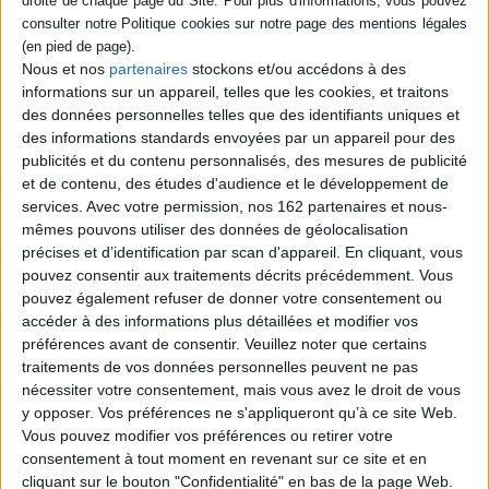
Éditeur :
Albin Michel
Conducteur de métro, le narrateur observe
chaque jour les usagers de la ligne 6 et
Nous et nos
partenaires
stockons et/ou accédons à des
croise divers marginaux comme des sans-
informations sur un appareil, telles que les cookies, et traitons
abri, des prédicateurs, des saltimbanques
ou des drogués. Pendant un remplacement
des données personnelles telles que des identifiants uniques et
à la station Madeleine, il rencontre une
des informations standards envoyées par un appareil pour des
femme du même nom, outrancière et
publicités et du contenu personnalisés, des mesures de publicité
hypocondriaque, dont il tombe amoureux.
et de contenu, des études d'audience et le développement de
©Electre 2026
20,90 €
services.
Avec votre permission, nos 162 partenaires et nous-
mêmes pouvons utiliser des données de géolocalisation
Disponible chez l'éditeur
précises et d’identification par scan d'appareil. En cliquant, vous
AJOUTER AU PANIER
pouvez consentir aux traitements décrits précédemment. Vous
pouvez également refuser de donner votre consentement ou
accéder à des informations plus détaillées et modifier vos
préférences avant de consentir.
Veuillez noter que certains
Découvrez nos Newsletters Mollat !
traitements de vos données personnelles peuvent ne pas
nécessiter votre consentement, mais vous avez le droit de vous
JE M'INSCRIS
y opposer. Vos préférences ne s'appliqueront qu’à ce site Web.
Vous pouvez modifier vos préférences ou retirer votre
consentement à tout moment en revenant sur ce site et en
Informations pratiques
cliquant sur le bouton "Confidentialité" en bas de la page Web.