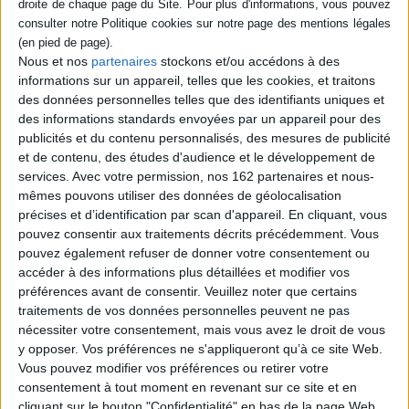
Le soir tombé, les sculptures et les toiles du
musée d'Orsay s'animent et discutent.
Elles racontent leur histoire, observent le
Nous et nos
partenaires
stockons et/ou accédons à des
monde à travers les fenêtres et
commentent ce qu'elles ont vu et entendu
informations sur un appareil, telles que les cookies, et traitons
au cours de la journée, notamment les
des données personnelles telles que des identifiants uniques et
regards admiratifs ou perplexes que leur
des informations standards envoyées par un appareil pour des
adressent les visiteurs. Un album sur le
publicités et du contenu personnalisés, des mesures de publicité
quotidien d'un musée et une réflexion sur
le rapport à l'art. ©Electre 2026
et de contenu, des études d'audience et le développement de
24,00 €
services.
Avec votre permission, nos 162 partenaires et nous-
En stock *
mêmes pouvons utiliser des données de géolocalisation
*stock limité
précises et d’identification par scan d'appareil. En cliquant, vous
pouvez consentir aux traitements décrits précédemment. Vous
AJOUTER AU PANIER
pouvez également refuser de donner votre consentement ou
accéder à des informations plus détaillées et modifier vos
préférences avant de consentir.
Veuillez noter que certains
Découvrez nos Newsletters Mollat !
traitements de vos données personnelles peuvent ne pas
nécessiter votre consentement, mais vous avez le droit de vous
y opposer. Vos préférences ne s'appliqueront qu’à ce site Web.
JE M'INSCRIS
Vous pouvez modifier vos préférences ou retirer votre
consentement à tout moment en revenant sur ce site et en
cliquant sur le bouton "Confidentialité" en bas de la page Web.