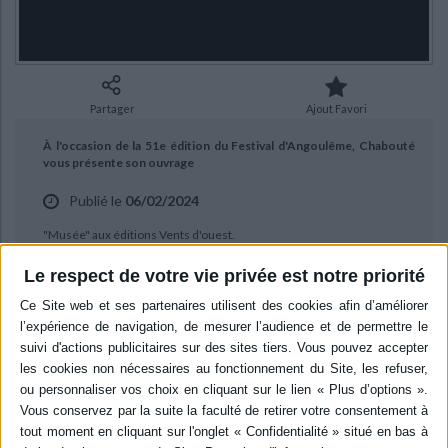
Ecologie - Environnement
Danse
Religions - Spiritualités
Bibliothèque de la Pléiade
Critique et histoire littéraire
Histoire de France
Biographies historiques
Classiques scolaires
Littérature ancienne et médiévale
Histoire - Généralités
Histoire des pays
Littérature de voyage
Audio - Livres lus
Partager
Ajout Favori
Histoire ancienne
Géographie
Littérature en version originale
Humour
À l'occasion de la 51e édition du Festival d'Angoulême, Chabouté
Culture scientifique
vous présente son ouvrage
Publié le
06/02/2024
"Musée" aux éditions Vents d'ouest.
Le respect de votre vie privée est notre priorité
BIBLIOGRAPHIE
Musée
Auteur :
Chabouté
Éditeur :
Vents d'ouest