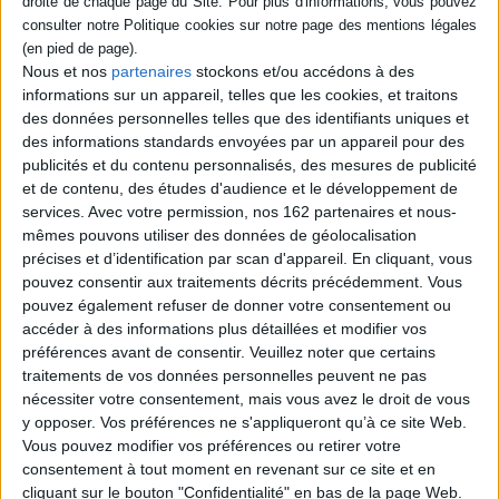
: de la Gaule à nos jours
Auteur :
Charles Serfaty
Éditeur :
Passés composés
Nous et nos
partenaires
stockons et/ou accédons à des
Une histoire de France sous l'angle de
informations sur un appareil, telles que les cookies, et traitons
l'économie corrigeant nombre d'idées
reçues, notamment sur le niveau de vie des
des données personnelles telles que des identifiants uniques et
Gaulois, la croissance au Moyen Age et les
des informations standards envoyées par un appareil pour des
causes du développement de la poudre à
publicités et du contenu personnalisés, des mesures de publicité
canon. Prix du livre d'économie 2024.
et de contenu, des études d'audience et le développement de
©Electre 2026
27,00 €
services.
Avec votre permission, nos 162 partenaires et nous-
mêmes pouvons utiliser des données de géolocalisation
Disponible chez l'éditeur
précises et d’identification par scan d'appareil. En cliquant, vous
pouvez consentir aux traitements décrits précédemment. Vous
AJOUTER AU PANIER
pouvez également refuser de donner votre consentement ou
accéder à des informations plus détaillées et modifier vos
préférences avant de consentir.
Veuillez noter que certains
Découvrez nos Newsletters Mollat !
traitements de vos données personnelles peuvent ne pas
nécessiter votre consentement, mais vous avez le droit de vous
JE M'INSCRIS
y opposer. Vos préférences ne s'appliqueront qu’à ce site Web.
Vous pouvez modifier vos préférences ou retirer votre
consentement à tout moment en revenant sur ce site et en
Informations pratiques
cliquant sur le bouton "Confidentialité" en bas de la page Web.