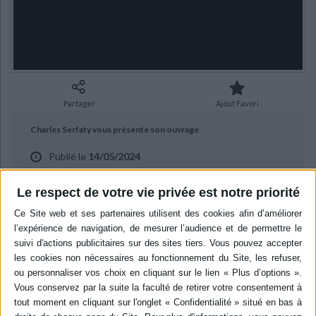
Ecologie - Environnement
Danse
Religions - Spiritualités
Bibliothèque de la Pléiade
Critique et histoire littéraire
Histoire de France
Biographies historiques
Classiques scolaires
Littérature ancienne et médiévale
Histoire - Généralités
Histoire des pays
Littérature de voyage
Audio - Livres lus
Histoire ancienne
Géographie
Littérature en version originale
Humour
Partager
Ajout Favori
Culture scientifique
Charles Serfaty vous présente son ouvrage
Publié le
14/05/2024
"Histoire économique de la France : de la Gaule à nos jours" aux
Le respect de votre vie privée est notre priorité
éditions Passés composés. Entretien avec Pascal Rabiller.
BIBLIOGRAPHIE
Histoire économique de la France