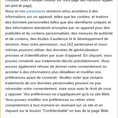
Le magistrat revient sur certaines grandes
affaires non résolues qui parsèment
Nous et nos
partenaires
stockons et/ou accédons à des
l'histoire criminelle française. Il évoque
informations sur un appareil, telles que les cookies, et traitons
différents sujets tels que l'autopsie, les
erreurs des enquêteurs, les scènes de
des données personnelles telles que des identifiants uniques et
crime ou encore les scellés. ©Electre 2026
des informations standards envoyées par un appareil pour des
22,00 €
publicités et du contenu personnalisés, des mesures de publicité
Disponible chez l'éditeur
et de contenu, des études d'audience et le développement de
services.
Avec votre permission, nos 162 partenaires et nous-
AJOUTER AU PANIER
mêmes pouvons utiliser des données de géolocalisation
précises et d’identification par scan d'appareil. En cliquant, vous
pouvez consentir aux traitements décrits précédemment. Vous
Découvrez nos Newsletters Mollat !
pouvez également refuser de donner votre consentement ou
accéder à des informations plus détaillées et modifier vos
préférences avant de consentir.
Veuillez noter que certains
JE M'INSCRIS
traitements de vos données personnelles peuvent ne pas
nécessiter votre consentement, mais vous avez le droit de vous
y opposer. Vos préférences ne s'appliqueront qu’à ce site Web.
Informations pratiques
Vous pouvez modifier vos préférences ou retirer votre
Conditions d'utilisation du site
consentement à tout moment en revenant sur ce site et en
cliquant sur le bouton "Confidentialité" en bas de la page Web.
Qui sommes-nous
Mentions Légales