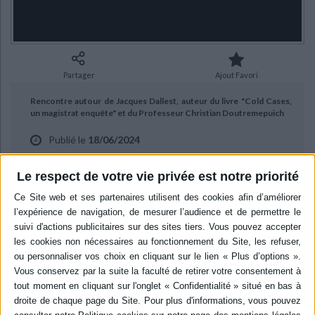
Ecologie - Environnement
Danse
Religions - Spiritualités
Bibliothèque de la Pléiade
Critique et histoire littéraire
Histoire de France
Biographies historiques
Classiques scolaires
Littérature ancienne et médiévale
Histoire - Généralités
Histoire des pays
Littérature de voyage
Audio - Livres lus
Partager
Ajout Favori
Histoire ancienne
Géographie
Littérature en version originale
Humour
Rencontre autour de Jacques Dallest, auteur du livre "Cold Cases,
Culture scientifique
un magistrat enquête" et du Professeur Christian Doutremepuich
Publié le
18/06/2024
sur les avancées des analyses ADN. Entretien avec Jean Petaux.
Le respect de votre vie privée est notre priorité
BIBLIOGRAPHIE
Cold cases, un magistrat enquête
Auteur :
Jacques Dallest
Éditeur :
Mareuil