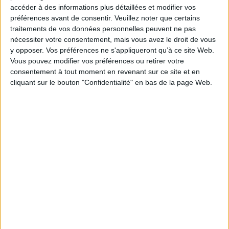
accéder à des informations plus détaillées et modifier vos
préférences avant de consentir.
Veuillez noter que certains
traitements de vos données personnelles peuvent ne pas
nécessiter votre consentement, mais vous avez le droit de vous
y opposer. Vos préférences ne s'appliqueront qu’à ce site Web.
Vous pouvez modifier vos préférences ou retirer votre
Vidéos
consentement à tout moment en revenant sur ce site et en
cliquant sur le bouton "Confidentialité" en bas de la page Web.
Littérature
Littérature française et francophone
Rentrée littéraire 2020
Clémentine Mélois
vous présente son ouvrage "Dehors, la tempête : la vie dans les livres"
aux éditions Grasset
Lire la suite
1
Découvrez nos Newsletters Mollat !