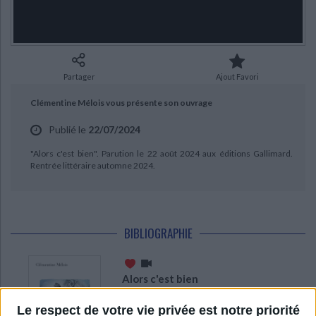
Ecologie - Environnement
Danse
Religions - Spiritualités
Bibliothèque de la Pléiade
Critique et histoire littéraire
CHARGEMENT...
Histoire de France
Biographies historiques
Classiques scolaires
Littérature ancienne et médiévale
Histoire - Généralités
Histoire des pays
Littérature de voyage
Audio - Livres lus
Partager
Ajout Favori
Histoire ancienne
Géographie
Littérature en version originale
Humour
Clémentine Mélois vous présente son ouvrage
Culture scientifique
Publié le
22/07/2024
"Alors c'est bien". Parution le 22 août 2024 aux éditions Gallimard.
Rentrée littéraire automne 2024.
BIBLIOGRAPHIE
Alors c'est bien
Auteur :
Clémentine Mélois
Le respect de votre vie privée est notre priorité
Éditeur :
Gallimard