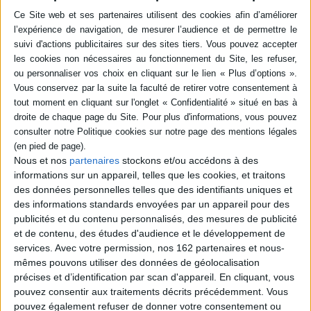
L'autrice revient sur les derniers jours de
son père, le sculpteur Bernard Mélois. Elle
raconte également comment, avec l'aide de
sa soeur, de sa mère et de leurs proches,
elle a fait de sa mort une véritable
célébration artistique : cercueil peint, croix
émaillée et cérémonie grandiose. Prix
Méduse 2024, prix Eugène Dabit du roman
populiste 2025. ©Electre 2026
19,50 €
En stock *
*stock limité
Nous et nos
partenaires
stockons et/ou accédons à des
AJOUTER AU PANIER
informations sur un appareil, telles que les cookies, et traitons
des données personnelles telles que des identifiants uniques et
des informations standards envoyées par un appareil pour des
POUR EN SAVOIR PLUS
publicités et du contenu personnalisés, des mesures de publicité
et de contenu, des études d'audience et le développement de
services.
Avec votre permission, nos 162 partenaires et nous-
mêmes pouvons utiliser des données de géolocalisation
précises et d’identification par scan d'appareil. En cliquant, vous
pouvez consentir aux traitements décrits précédemment. Vous
pouvez également refuser de donner votre consentement ou