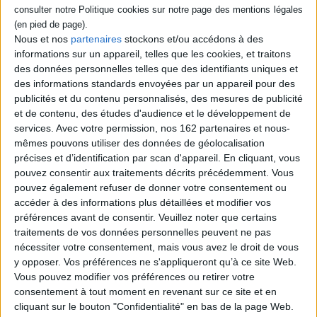
Chemins de fer mythiques :
Nous et nos
partenaires
stockons et/ou accédons à des
l'histoire par les cartes
informations sur un appareil, telles que les cookies, et traitons
Auteur :
Clive Lamming
des données personnelles telles que des identifiants uniques et
Éditeur :
EPA
des informations standards envoyées par un appareil pour des
Histoire de 27 lignes ferroviaires s'appuyant
publicités et du contenu personnalisés, des mesures de publicité
sur des cartes anciennes qui témoignent,
et de contenu, des études d'audience et le développement de
notamment, des difficultés rencontrées
services.
Avec votre permission, nos 162 partenaires et nous-
lors de la construction des infrastructures.
©Electre 2026
mêmes pouvons utiliser des données de géolocalisation
35,00 €
précises et d’identification par scan d'appareil. En cliquant, vous
Indisponible
pouvez consentir aux traitements décrits précédemment. Vous
pouvez également refuser de donner votre consentement ou
accéder à des informations plus détaillées et modifier vos
Découvrez nos Newsletters Mollat !
préférences avant de consentir.
Veuillez noter que certains
traitements de vos données personnelles peuvent ne pas
JE M'INSCRIS
nécessiter votre consentement, mais vous avez le droit de vous
y opposer. Vos préférences ne s'appliqueront qu’à ce site Web.
Vous pouvez modifier vos préférences ou retirer votre
Informations pratiques
consentement à tout moment en revenant sur ce site et en
cliquant sur le bouton "Confidentialité" en bas de la page Web.
Conditions d'utilisation du site