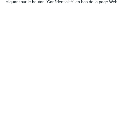
cliquant sur le bouton "Confidentialité" en bas de la page Web.
Informations pratiques
Conditions d'utilisation du site
Qui sommes-nous
Mentions Légales
Frais de port & Livraison
Conditions Générales de Vente
À votre service
Offres d'emploi
Offres Partenaires
À découvrir
FeniXX
EDRLab
RetroNews
BnF : portail des métiers du livre
Cercle de la librairie