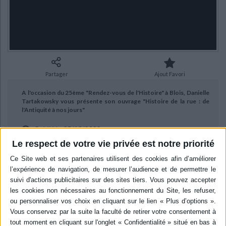
Ecologie - Environnement
Danse
Religions - Spiritualités
Bibliothèque de la Pléiade
Critique et histoire littéraire
Histoire de France
Biographies historiques
Classiques scolaires
Littérature ancienne et médiévale
Histoire - Généralités
Histoire des pays
Littérature de voyage
Audio - Livres lus
Histoire ancienne
Géographie
Littérature en version originale
Humour
Partager
Ajout Favori
Culture scientifique
A l'occasion du 25ème "Rendez-vous de l'Histoire" à Blois, Danielle
Tartakowsky vous présente son ouvrage "Histoire de la rue : de
l'Antiquité à nos jours"
Publié le
25/10/2022
Le respect de votre vie privée est notre priorité
aux éditions Tallandier.
BIBLIOGRAPHIE