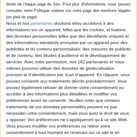
Histoire de la rue : de l'Antiquité
à nos jours
Éditeur :
Tallandier
A travers une approche chronologique, cinq
Nous et nos
partenaires
stockons et/ou accédons à des
historiens explorent la rue en tant
informations sur un appareil, telles que les cookies, et traitons
qu'espace familier en étudiant sa structure
et ses caractéristiques en fonction des
des données personnelles telles que des identifiants uniques et
époques depuis l'Antiquité jusqu'au XXIe
des informations standards envoyées par un appareil pour des
siècle. La rue apparaît ainsi comme un
publicités et du contenu personnalisés, des mesures de publicité
espace public révélateur de sa civilisation, à
et de contenu, des études d'audience et le développement de
la fois lieu de mémoire politique, culturelle,
artistique et sociale. ©Electre 2026
services.
Avec votre permission, nos 162 partenaires et nous-
34,90 €
mêmes pouvons utiliser des données de géolocalisation
En stock *
précises et d’identification par scan d'appareil. En cliquant, vous
*stock limité
pouvez consentir aux traitements décrits précédemment. Vous
pouvez également refuser de donner votre consentement ou
AJOUTER AU PANIER
accéder à des informations plus détaillées et modifier vos
préférences avant de consentir.
Veuillez noter que certains
traitements de vos données personnelles peuvent ne pas
Découvrez nos Newsletters Mollat !
nécessiter votre consentement, mais vous avez le droit de vous
y opposer. Vos préférences ne s'appliqueront qu’à ce site Web.
Vous pouvez modifier vos préférences ou retirer votre
JE M'INSCRIS
consentement à tout moment en revenant sur ce site et en