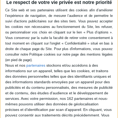
Le respect de votre vie privée est notre priorité
Neuropromesses : une enquête
philosophique sur les frontières
des neurosciences
Auteur :
Denis Forest
Éditeur :
les Ed. d'Ithaque
Le point sur l'avancée des neurosciences et
leur avenir, devenu un enjeu politique et
économique. Du Human brain project aux
promesses de l'optogénétique ou de la
cartographie des connexions neuronales,
l'ouvrage guide le lecteur de la pointe de la
recherche à certaines de ses prétentions
les plus problématiques, distinguant les
Nous et nos
partenaires
stockons et/ou accédons à des
projets prometteurs des développements
informations sur un appareil, telles que les cookies, et traitons
inconsidérés ou intéressés....
des données personnelles telles que des identifiants uniques et
26,00 €
des informations standards envoyées par un appareil pour des
Indisponible
publicités et du contenu personnalisés, des mesures de publicité
et de contenu, des études d'audience et le développement de
POUR EN SAVOIR PLUS
services.
Avec votre permission, nos 162 partenaires et nous-
mêmes pouvons utiliser des données de géolocalisation
précises et d’identification par scan d'appareil. En cliquant, vous
pouvez consentir aux traitements décrits précédemment. Vous