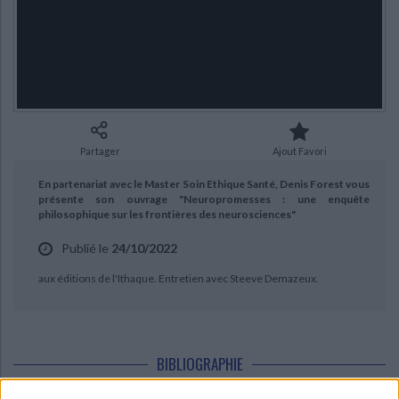
Ecologie - Environnement
Danse
Religions - Spiritualités
Bibliothèque de la Pléiade
Critique et histoire littéraire
CHARGEMENT...
Histoire de France
Biographies historiques
Classiques scolaires
Littérature ancienne et médiévale
Histoire - Généralités
Histoire des pays
Littérature de voyage
Audio - Livres lus
Histoire ancienne
Géographie
Littérature en version originale
Humour
Culture scientifique
Partager
Ajout Favori
En partenariat avec le Master Soin Ethique Santé, Denis Forest vous
présente son ouvrage "Neuropromesses : une enquête
philosophique sur les frontières des neurosciences"
Publié le
24/10/2022
aux éditions de l'Ithaque. Entretien avec Steeve Demazeux.
BIBLIOGRAPHIE