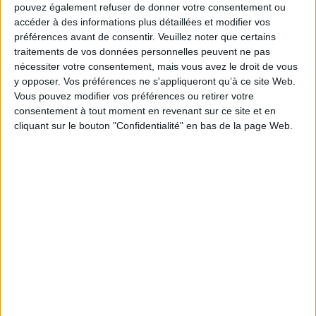
pouvez également refuser de donner votre consentement ou
accéder à des informations plus détaillées et modifier vos
préférences avant de consentir.
Veuillez noter que certains
traitements de vos données personnelles peuvent ne pas
nécessiter votre consentement, mais vous avez le droit de vous
y opposer. Vos préférences ne s'appliqueront qu’à ce site Web.
Vous pouvez modifier vos préférences ou retirer votre
consentement à tout moment en revenant sur ce site et en
cliquant sur le bouton "Confidentialité" en bas de la page Web.
Podcasts
Sciences - Savoirs
Médecine
Anatomie - Physiologie
Denis Forest - Neuropromesses : une enquête philosophique...
En partenariat avec le Master Soin Ethique Santé, Denis Forest vous
présente son ouvrage
"Neuropromesses : une enquête philosophique sur les frontières des
neurosciences" aux éditions de...
Lire la suite
1