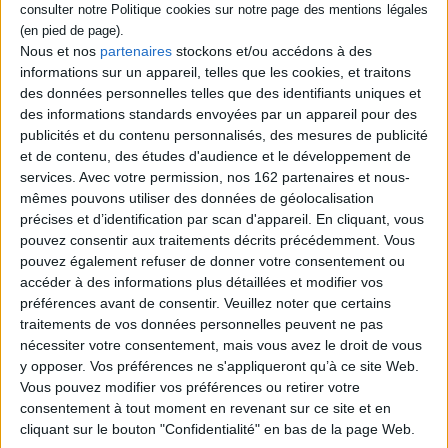
détecté en elle une intuition singulière qui
fait défaut aux autres enquêteurs. Alors que
l'ouragan Katrina dévaste la Louisiane, un
Nous et nos
partenaires
stockons et/ou accédons à des
homme, dit le Compositeur, laisse un violon
informations sur un appareil, telles que les cookies, et traitons
sur les lieux de chacun de ses meurtres,
des données personnelles telles que des identifiants uniques et
qu'il réalise toujours lors de grandes
catastrophes. Préquelle à La trilogie du
des informations standards envoyées par un appareil pour des
Baztan. ©Electr...
publicités et du contenu personnalisés, des mesures de publicité
10,50 €
et de contenu, des études d'audience et le développement de
En stock
services.
Avec votre permission, nos 162 partenaires et nous-
mêmes pouvons utiliser des données de géolocalisation
AJOUTER AU PANIER
précises et d’identification par scan d'appareil. En cliquant, vous
pouvez consentir aux traitements décrits précédemment. Vous
pouvez également refuser de donner votre consentement ou
Découvrez nos Newsletters Mollat !
accéder à des informations plus détaillées et modifier vos
préférences avant de consentir.
Veuillez noter que certains
traitements de vos données personnelles peuvent ne pas
JE M'INSCRIS
nécessiter votre consentement, mais vous avez le droit de vous
y opposer. Vos préférences ne s'appliqueront qu’à ce site Web.
Vous pouvez modifier vos préférences ou retirer votre
Informations pratiques
consentement à tout moment en revenant sur ce site et en
Conditions d'utilisation du site
cliquant sur le bouton "Confidentialité" en bas de la page Web.