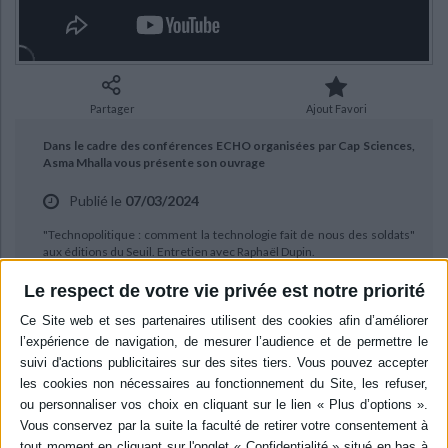
Ecologie - Environnement
Danse
Religions - Spiritualités
Bibliothèque de la Pléiade
Critique et histoire littéraire
Histoire de France
Biographies historiques
Classiques scolaires
Littérature ancienne et médiévale
Histoire - Généralités
Histoire des pays
Littérature de voyage
Audio - Livres lus
Partager
Ajout Favori
Histoire ancienne
Géographie
Littérature en version originale
Humour
Dans le cadre des conférences ECHO organisées par Cap Sciences,
Culture scientifique
Asma Mhalla vous présente son ouvrage
Publié le
07/03/2024
"Technopolitique : comment la technologie fait de nous des soldats"
aux éditions du Seuil. Entretien avec Raphaël Dupin.
Le respect de votre vie privée est notre priorité
BIBLIOGRAPHIE
Technopolitique : comment la
technologie fait de nous des
soldats