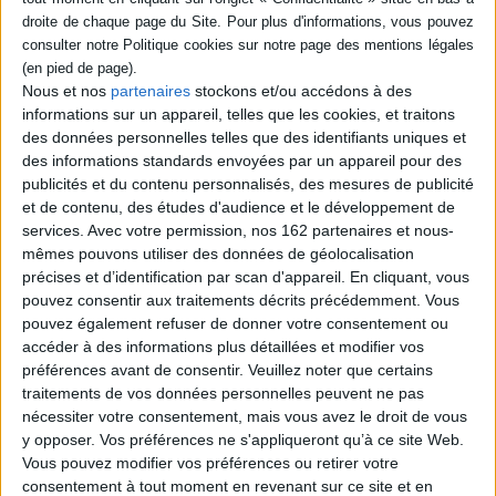
Auteur :
Asma Mhalla
Éditeur :
Seuil
L'auteure étudie la façon dont les géants
Nous et nos
partenaires
stockons et/ou accédons à des
technologiques ont redéfini la morphologie
des Etats, en particulier des Etats-Unis, et
informations sur un appareil, telles que les cookies, et traitons
sont devenus nécessaires dans la
des données personnelles telles que des identifiants uniques et
compétition stratégique face à la Chine. Elle
des informations standards envoyées par un appareil pour des
examine également comment les nouvelles
publicités et du contenu personnalisés, des mesures de publicité
technologies perturbent la démocratie via la
diffusion d'idées extrêmes sur les réseaux
et de contenu, des études d'audience et le développement de
sociaux et un sentiment de paranoïa
services.
Avec votre permission, nos 162 partenaires et nous-
technico sécuritaire. ©E...
mêmes pouvons utiliser des données de géolocalisation
19,90 €
précises et d’identification par scan d'appareil. En cliquant, vous
En stock *
pouvez consentir aux traitements décrits précédemment. Vous
*stock limité
pouvez également refuser de donner votre consentement ou
accéder à des informations plus détaillées et modifier vos
AJOUTER AU PANIER
préférences avant de consentir.
Veuillez noter que certains
traitements de vos données personnelles peuvent ne pas
nécessiter votre consentement, mais vous avez le droit de vous
Découvrez nos Newsletters Mollat !
y opposer. Vos préférences ne s'appliqueront qu’à ce site Web.
Vous pouvez modifier vos préférences ou retirer votre
JE M'INSCRIS
consentement à tout moment en revenant sur ce site et en