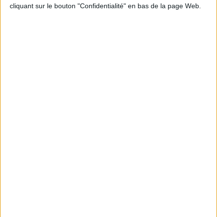
cliquant sur le bouton "Confidentialité" en bas de la page Web.
Informations pratiques
Conditions d'utilisation du site
Qui sommes-nous
Mentions Légales
Frais de port & Livraison
Conditions Générales de Vente
À votre service
Offres d'emploi
Offres Partenaires
À découvrir
FeniXX
EDRLab
RetroNews
BnF : portail des métiers du livre