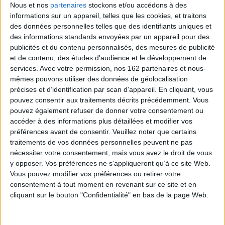
17,90 €
Nous et nos
partenaires
stockons et/ou accédons à des
informations sur un appareil, telles que les cookies, et traitons
Disponible chez l'éditeur
des données personnelles telles que des identifiants uniques et
des informations standards envoyées par un appareil pour des
AJOUTER AU PANIER
publicités et du contenu personnalisés, des mesures de publicité
et de contenu, des études d'audience et le développement de
services.
Avec votre permission, nos 162 partenaires et nous-
Découvrez nos Newsletters Mollat !
mêmes pouvons utiliser des données de géolocalisation
précises et d’identification par scan d'appareil. En cliquant, vous
JE M'INSCRIS
pouvez consentir aux traitements décrits précédemment. Vous
pouvez également refuser de donner votre consentement ou
accéder à des informations plus détaillées et modifier vos
Informations pratiques
préférences avant de consentir.
Veuillez noter que certains
traitements de vos données personnelles peuvent ne pas
Conditions d'utilisation du site
nécessiter votre consentement, mais vous avez le droit de vous
Qui sommes-nous
y opposer. Vos préférences ne s'appliqueront qu’à ce site Web.
Mentions Légales
Vous pouvez modifier vos préférences ou retirer votre
Frais de port & Livraison
consentement à tout moment en revenant sur ce site et en
cliquant sur le bouton "Confidentialité" en bas de la page Web.
Conditions Générales de Vente
À votre service