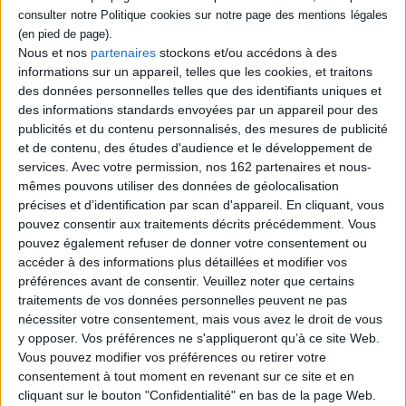
Dans une ville du nord de la France, deux
amis se retrouvent pour tuer le temps,
échapper à un père violent ou un foyer
Nous et nos
partenaires
stockons et/ou accédons à des
désert. Sur un bunker, face à la mer, ils
informations sur un appareil, telles que les cookies, et traitons
observent les ferries, s'inventent des jeux,
des données personnelles telles que des identifiants uniques et
descendent des bières, observent les
pêcheurs et nouent une amitié en quittant
des informations standards envoyées par un appareil pour des
doucement l'enfance. Premier roman.
publicités et du contenu personnalisés, des mesures de publicité
©Electre 2026
et de contenu, des études d'audience et le développement de
17,50 €
services.
Avec votre permission, nos 162 partenaires et nous-
Disponible chez l'éditeur
mêmes pouvons utiliser des données de géolocalisation
précises et d’identification par scan d'appareil. En cliquant, vous
AJOUTER AU PANIER
pouvez consentir aux traitements décrits précédemment. Vous
pouvez également refuser de donner votre consentement ou
accéder à des informations plus détaillées et modifier vos
Découvrez nos Newsletters Mollat !
préférences avant de consentir.
Veuillez noter que certains
traitements de vos données personnelles peuvent ne pas
JE M'INSCRIS
nécessiter votre consentement, mais vous avez le droit de vous
y opposer. Vos préférences ne s'appliqueront qu’à ce site Web.
Vous pouvez modifier vos préférences ou retirer votre
consentement à tout moment en revenant sur ce site et en
Informations pratiques
cliquant sur le bouton "Confidentialité" en bas de la page Web.