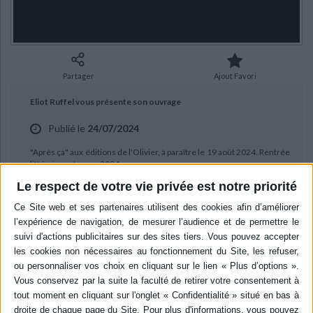
Ecologie - Environnement
Danse
Religions - Spiritualités
Bibliothèque de la Pléiade
Critique et histoire littéraire
Histoire de France
Biographies historiques
Classiques scolaires
Littérature ancienne et médiévale
Histoire - Généralités
Histoire des pays
Littérature de voyage
Audio - Livres lus
Partager
Ajout Favori
Histoire ancienne
Géographie
Littérature en version originale
Humour
Eliot Ruffel vous présente son ouvrage
Culture scientifique
Publié le
24/07/2024
"Après ça" aux éditions de l'Olivier, à paraître le 19 août 2024. Rentrée
littéraire automne 2024.
Le respect de votre vie privée est notre priorité
BIBLIOGRAPHIE
Après ça
Auteur :
Eliot Ruffel
Éditeur :
Ed. de l'Olivier