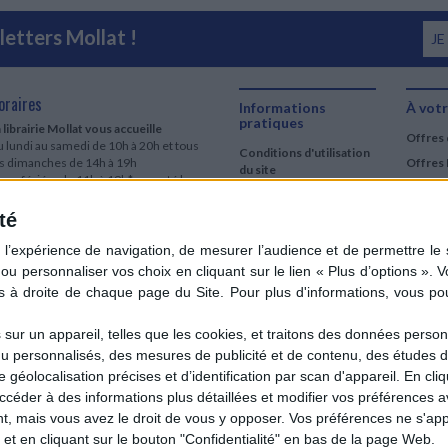
etters Mollat !
JE
oraires
Informations
À votr
pratiques
 librairie Mollat vous accueille
Offres 
 lundi au samedi de 10h à 20h et tous
Conditions d'utilisation
es dimanches de 14h à 19h
Offres 
du site
urs fériés : de 11h à 19h* excepté le
Qui sommes-nous
r mai, le 25 décembre et le 1er janvier
Si le jour férié est un dimanche, de 14h
té
Mentions Légales
 19h
Frais de port & Livraison
 clic et collecte est ouvert
Conditions Générales
 lundi au samedi de 9h30 à 20h et tous
de Vente
es dimanches de 14h à 19h
ur fériés : tous les jours fériés de 11h à
9h* excepté le 1er mai, le 25 décembre
ur un appareil, telles que les cookies, et traitons des données personn
 le 1er janvier
nu personnalisés, des mesures de publicité et de contenu, des études 
Si le jour férié est un dimanche de 14h à
éolocalisation précises et d’identification par scan d'appareil. En cl
9h
der à des informations plus détaillées et modifier vos préférences av
ir le détail des horaires & accès
 mais vous avez le droit de vous y opposer. Vos préférences ne s'app
et en cliquant sur le bouton "Confidentialité" en bas de la page Web.