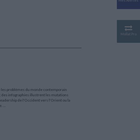
Mes Alertes
Antiquité
Mythologies
GÉOGRAPHIE
Géographie - Démographie -
Territoire
Mollat Pro
CULTURE SCIENTIFIQUE
Essais scientifique
Astronomie
re les problèmes du monde contemporain
 des infographies illustrent les mutations
adership de l'Occident vers l'Orient ou la
 ...