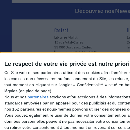
Découvrez nos Newsl
Contact
H
Librairie Mollat
La
15 rue Vital-Carles
Du
33 080 Bordeaux Cedex
l
Standard :
05 56 56 40 40
Jo
Service client mollat.com :
05 56 56 40
1e
83
* 
Le respect de votre vie privée est notre priori
Contactez-nous
à
Le
du
l
Jo
1
Nous et nos
partenaires
stockons et/ou accédons à des informations s
et
standards envoyées par un appareil pour des publicités et du conte
* 
nos 162 partenaires et nous-mêmes pouvons utiliser des données de g
1
Vous pouvez également refuser de donner votre consentement ou accé
Vo
données personnelles peuvent ne pas nécessiter votre consentement,
ou retirer votre consentement à tout moment en revenant sur ce site 