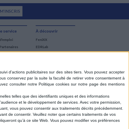
 M'INSCRIS
e service
À découvrir
d'emploi
FeniXX
Partenaires
EDRLab
RetroNews
BnF : portail des métiers
du livre
Cercle de la librairie
Les chèques cadeaux
Mollat
elles telles que des identifiants uniques et des informations
d'audience et le développement de services.
Avec votre permission,
iquant, vous pouvez consentir aux traitements décrits précédemment.
ant de consentir.
Veuillez noter que certains traitements de vos
liqueront qu’à ce site Web. Vous pouvez modifier vos préférences