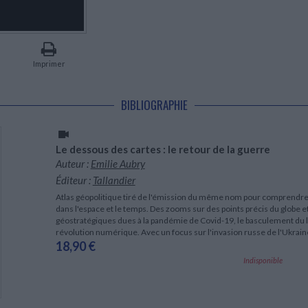
LITTÉRATURE DE VOYAGE
Dictionnaires Français
Histoire moderne
Relations et politiques
internationales
Dictionnaires Bilingues
Récits des voyageurs et des
Histoire contemporaine
explorateurs
Sécurité nationale - Défense
Langues universitaires -
BIOGRAPHIES HISTORIQUES
Dictionnaires et méthodes
ECOLOGIE - ENVIRONNEMENT
Biographies historiques
Méthodes Langues Grand public
Imprimer
Ecologie
Français langues étrangères
HISTOIRE - GÉNÉRALITÉS
Historiographie
BIBLIOGRAPHIE
Etudes historiques
Généalogie - Héraldique
Franc-maçonnerie
Le dessous des cartes : le retour de la guerre
Auteur :
Emilie Aubry
Éditeur :
Tallandier
Atlas géopolitique tiré de l'émission du même nom pour comprend
dans l'espace et le temps. Des zooms sur des points précis du globe et
géostratégiques dues à la pandémie de Covid-19, le basculement du le
révolution numérique. Avec un focus sur l'invasion russe de l'Ukraine.
18,90 €
Indisponible